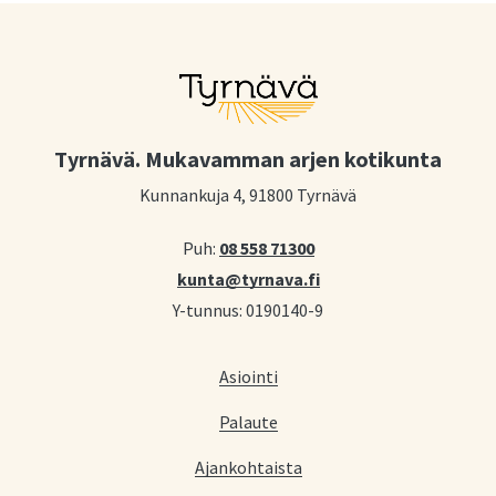
Tyrnävä. Mukavamman arjen kotikunta
Kunnankuja 4, 91800 Tyrnävä
Puh:
08 558 71300
kunta@tyrnava.fi
Y-tunnus: 0190140-9
Asiointi
Palaute
Ajankohtaista