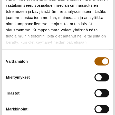
räätälöimiseen, sosiaalisen median ominaisuuksien
Energia-avustukset
tukemiseen ja kävijämäärämme analysoimiseen. Lisäksi
jaamme sosiaalisen median, mainosalan ja analytiikka-
alan kumppaneillemme tietoja siitä, miten käytät
Olemme koonneet asumisen korjaus- ja energia-avustukset
sivustoamme. Kumppanimme voivat yhdistää näitä
kootusti asumisen sivustolle, katso tästä
millaisia
tietoja muihin tietoihin, joita olet antanut heille tai joita on
avustuksia sinulla on mahdollisuus saada
asumisen
kerätty, kun olet käyttänyt heidän palvelujaan.
kustannusten ja hiilijalanjäljen pienentämiseen.
Tyrnävän resurssiviisas
Suostumuksen
Välttämätön
valinta
tiekartta
Mieltymykset
Kokosimme helmikuussa palautetta luonnoksesta Tyrnävän
kunnan resurssiviisauden tiekartaksi työpajoissa kootun
Tilastot
materiaalin avoimille kommenteille Padlet-verkkoalustalla.
Resurssiviisaudella tarkoitetaan erilaisten resurssien
Markkinointi
(luonnonvarat, raaka-aineet, energia, tuotteet ja palvelut,