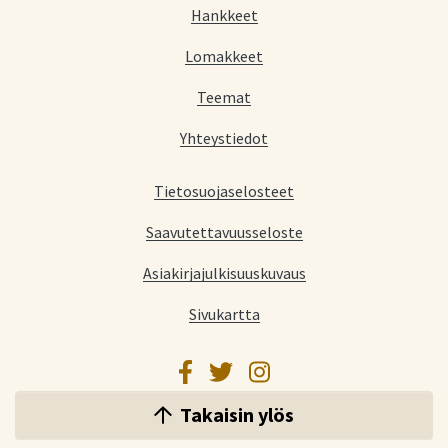
Hankkeet
Lomakkeet
Teemat
Yhteystiedot
Tietosuojaselosteet
Saavutettavuusseloste
Asiakirjajulkisuuskuvaus
Sivukartta
Facebook
Twitter
Instagram
Takaisin ylös