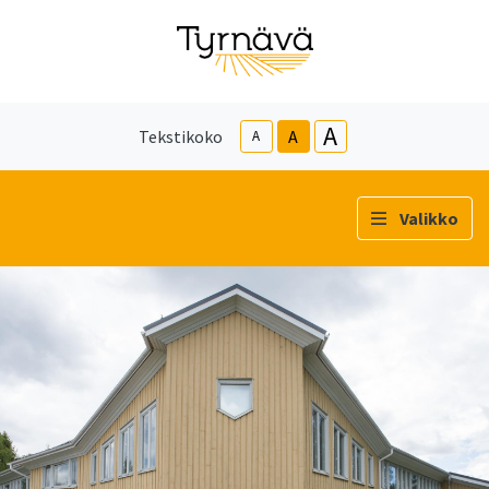
A
Tekstikoko
A
A
Valikko