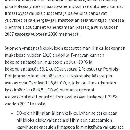
joka kokoaa yhteen päästövähennyksiin sitoutuneet kunnat,
ilmastoystävällisiä tuotteita ja palveluita tarjoavat
yritykset sekä energia- ja ilmastoalan asiantuntijat. Yhdessä
olemme sitoutuneet vähentämään päästöjä 80 % vuoden
2007 tasosta vuoteen 2030 mennessä.
Suomen ympäristökeskuksen toteuttaman Hinku-laskennan
mukaisesti vuoden 2018 tiedoilla Tyrnävän kunnan
kokonaispäästöjen muutos on ollut -13 % ja
kokonaispäästöt 59,2 kt CO
e vastaa 2 % osuutta Pohjois-
2
Pohjanmaan kuntien päästöistä. Kokonaispäästöt per
asukas ovat Tyrnävällä 8,8 t CO
e, joka on Hinku-kuntien
2
keskimääräistä (6,5 t CO
e) hieman suurempi.
2
Asukaskohtaiset päästöt Tyrnävällä ovat laskeneet 21 %
vuoden 2007 tasosta.
CO
e on hiilijalanjäljen yksikkö. Lyhenne tarkoittaa
2
hiilidioksidiekvivalenttia eli ihmisen tuottamien
kasvihuonekaasujen ilmastoa lämmittävää vaikutusta.