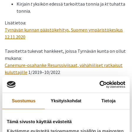
Kirjain
t
yksikön edessä tarkoittaa tonnia ja
kt
tuhatta
tonnia.
Lisätietoa:
Tyrnävän kunnan päästökehitys, Suomen ympäristökeskus
12.11.2020
Tavoitetta tukevat hankkeet, joissa Tyrnävän kunta on ollut
mukana:
Canemure-osahanke Resurssiviisaat, vähähiiliset ratkaisut
kuluttajille
1/2019–10/2022
VÄRE – Elinvoimaa Pohjois-Pohjanmaalle vähähiilisillä ja
resurssiviisailla ratkaisuilla
2018–2021
Vähähiilisyydestä kilpailuetua kunnille – VÄHÄHIKU
2015–
2017
Suostumus
Yksityiskohdat
Tietoja
Lisätietoa Hinku-verkostosta Hiilineutraali Suomi -
sivustolta:
Tämä sivusto käyttää evästeitä
https://www.hiilineutraalisuomi.fi/fi-FI/Hinku
Käytämme evästeitä tarjoamamme sisällön ja mainosten