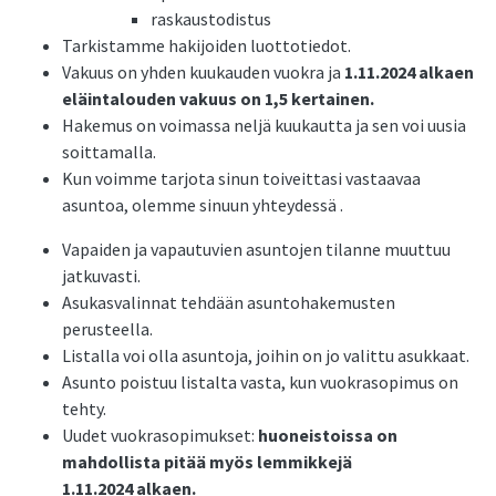
raskaustodistus
Tarkistamme hakijoiden luottotiedot.
Vakuus on yhden kuukauden vuokra ja
1.11.2024 alkaen
eläintalouden vakuus on 1,5 kertainen.
Hakemus on voimassa neljä kuukautta ja sen voi uusia
soittamalla.
Kun voimme tarjota sinun toiveittasi vastaavaa
asuntoa, olemme sinuun yhteydessä .
Vapaiden ja vapautuvien asuntojen tilanne muuttuu
jatkuvasti.
Asukasvalinnat tehdään asuntohakemusten
perusteella.
Listalla voi olla asuntoja, joihin on jo valittu asukkaat.
Asunto poistuu listalta vasta, kun vuokrasopimus on
tehty.
Uudet vuokrasopimukset:
huoneistoissa on
mahdollista pitää myös lemmikkejä
1.11.2024 alkaen.