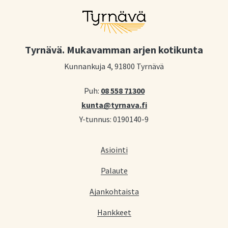
Tyrnävä. Mukavamman arjen kotikunta
Kunnankuja 4, 91800 Tyrnävä
Puh:
08 558 71300
kunta@tyrnava.fi
Y-tunnus: 0190140-9
Asiointi
Palaute
Ajankohtaista
Hankkeet