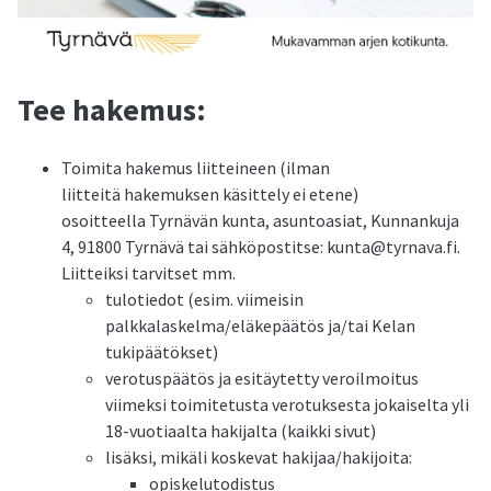
Tee hakemus:
Toimita hakemus liitteineen (ilman
liitteitä hakemuksen käsittely ei etene)
osoitteella Tyrnävän kunta, asuntoasiat, Kunnankuja
4, 91800 Tyrnävä tai sähköpostitse: kunta@tyrnava.fi.
Liitteiksi tarvitset mm.
tulotiedot (esim. viimeisin
palkkalaskelma/eläkepäätös ja/tai Kelan
tukipäätökset)
verotuspäätös ja esitäytetty veroilmoitus
viimeksi toimitetusta verotuksesta jokaiselta yli
18-vuotiaalta hakijalta (kaikki sivut)
lisäksi, mikäli koskevat hakijaa/hakijoita:
opiskelutodistus