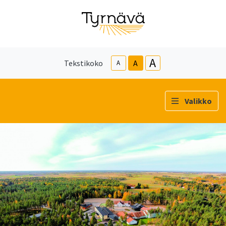
A
Tekstikoko
A
A
Valikko