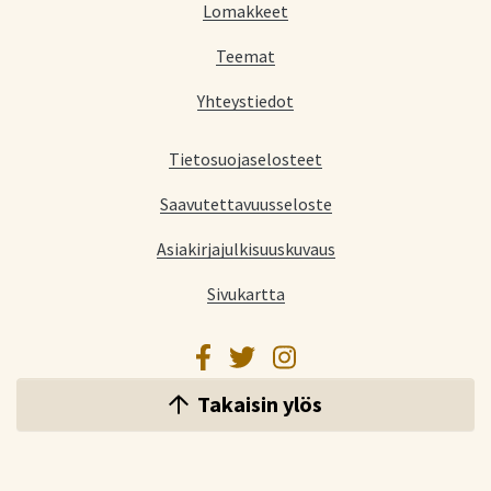
Lomakkeet
Teemat
Yhteystiedot
Tietosuojaselosteet
Saavutettavuusseloste
Asiakirjajulkisuuskuvaus
Sivukartta
Facebook
Twitter
Instagram
Takaisin ylös