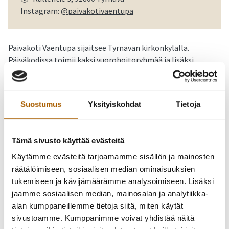
Instagram:
@paivakotivaentupa
Päiväkoti Väentupa sijaitsee Tyrnävän kirkonkylällä.
Päiväkodissa toimii kaksi vuorohoitoryhmää ja lisäksi
ryhmäperhepäivähoidon ryhmä.
Toiminnassamme on tärkeää positiivisen pedagogiikan
Suostumus
Yksityiskohdat
Tietoja
edistäminen, pienryhmätoiminnan toteuttaminen sekä
viikoittaiset Metsämörri-retket. Päiväkodissamme korostuu
kodinomaisuus ja kokopäiväpedagogiikka. Toimintamme on
Tämä sivusto käyttää evästeitä
pedagogisesti monipuolista ja vaihtelevaa myös ilta- ja
Käytämme evästeitä tarjoamamme sisällön ja mainosten
viikonloppuhoidossa olevilla lapsilla.
räätälöimiseen, sosiaalisen median ominaisuuksien
tukemiseen ja kävijämäärämme analysoimiseen. Lisäksi
Vuorohoitoa järjestetään iltaisin, öisin, viikonloppuisin sekä
jaamme sosiaalisen median, mainosalan ja analytiikka-
arki- ja juhlapyhinä. Vuorohoitoa tarjotaan vanhempien
alan kumppaneillemme tietoja siitä, miten käytät
työstä tai opiskelusta johtuvaan tarpeeseen.
sivustoamme. Kumppanimme voivat yhdistää näitä