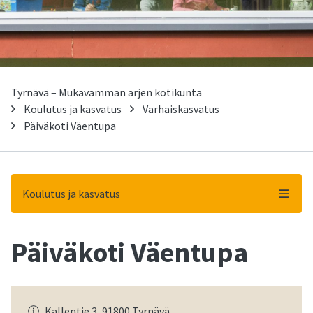
Tyrnävä – Mukavamman arjen kotikunta
Koulutus ja kasvatus
Varhaiskasvatus
Päiväkoti Väentupa
Koulutus ja kasvatus
Päiväkoti Väentupa
-
Kallentie 3, 91800 Tyrnävä