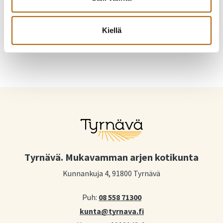
heli.liedes@tyrnava.fi
Kiellä
Tyrnävä. Mukavamman arjen kotikunta
Kunnankuja 4, 91800 Tyrnävä
Puh:
08 558 71300
kunta@tyrnava.fi