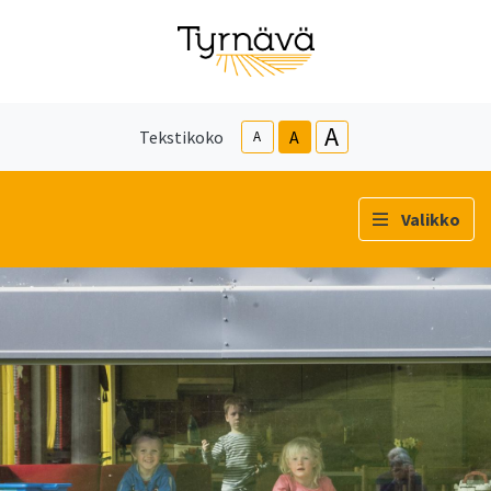
A
Tekstikoko
A
A
Valikko