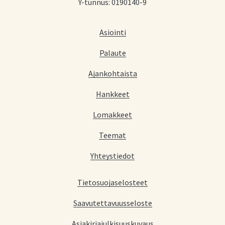
Y-tunnus: 0190140-9
Asiointi
Palaute
Ajankohtaista
Hankkeet
Lomakkeet
Teemat
Yhteystiedot
Tietosuojaselosteet
Saavutettavuusseloste
Asiakirjajulkisuuskuvaus