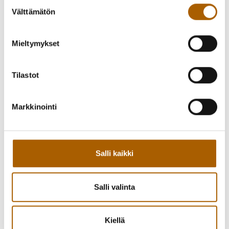
Suostumuksen
Murron koulu: puh. 044 497 1027
Välttämätön
valinta
Mieltymykset
Tiedostot
Tilastot
Perusopetuksen aamu- ja
1,76mt
iltapäivätoiminnan toimintasuunnitelma
.pdf
Markkinointi
0,96mt
Aamu- ja iltapäivätoiminnan perusteet
.pdf
Salli kaikki
Salli valinta
Kiellä