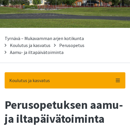
Tyrnävä – Mukavamman arjen kotikunta
Koulutus ja kasvatus
Perusopetus
Aamu- ja iltapäivätoiminta
Koulutus ja kasvatus
Perusopetuksen aamu-
-
ja iltapäivätoiminta