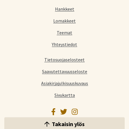
Hankkeet
Lomakkeet
Teemat
Yhteystiedot
Tietosuojaselosteet
Saavutettavuusseloste
Asiakirjajulkisuuskuvaus
Sivukartta
Facebook
Twitter
Instagram
Takaisin ylös