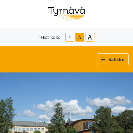
A
Tekstikoko
A
A
Valikko