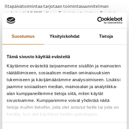
Iltapäivätoimintaa tarjotaan toimintasuunnitelman
mukaisesti 1.8.2025 alkaen. Toimintaa tarjotaan Tyrnävän
kunnan peruskoulun 1. ja 2. vuosiluokkien oppilaille sekä
muiden vuosiluokkien osalta oppilaille, joille on tehty
perusopetuslain mukainen päätös oppilaskohtaisista
Suostumus
Yksityiskohdat
Tietoja
tukitoimista liittyen oppimiskykyyn vaikuttavaan vammaan,
sairauteen tai toimintakyvyn rajoitteeseen (POL 20 i §).
Toimintaa järjestetään koulun työpäivinä Kuulammen,
Tämä sivusto käyttää evästeitä
Kirkkomännikön, Murron ja Temmeksen kouluissa, mikäli
Käytämme evästeitä tarjoamamme sisällön ja mainosten
vähimmäisoppilasmäärä toteutuu.
räätälöimiseen, sosiaalisen median ominaisuuksien
tukemiseen ja kävijämäärämme analysoimiseen. Lisäksi
Aamutoimintaa järjestetään lapsille vain yhtäaikaisesta
jaamme sosiaalisen median, mainosalan ja analytiikka-
huoltajien työstä tai opiskelusta johtuvasta tarpeesta.
alan kumppaneillemme tietoja siitä, miten käytät
sivustoamme. Kumppanimme voivat yhdistää näitä
tietoja muihin tietoihin, joita olet antanut heille tai joita on
Ohjaajien yhteystiedot:
kerätty, kun olet käyttänyt heidän palvelujaan.
Kirkkomännikön koulu: puh. 050 341 5163
Rantaroustin koulu: puh. 050 467 7840