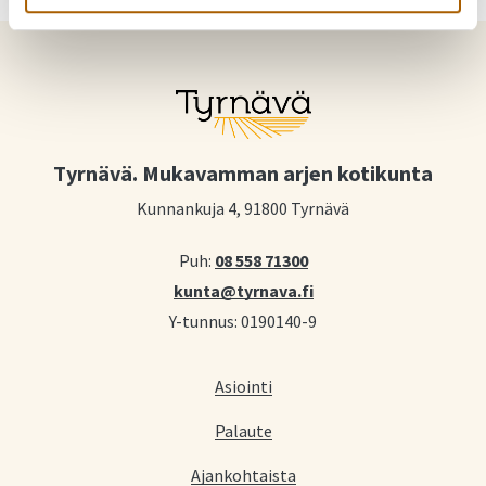
Tyrnävä. Mukavamman arjen kotikunta
Kunnankuja 4, 91800 Tyrnävä
Puh:
08 558 71300
kunta@tyrnava.fi
Y-tunnus: 0190140-9
Asiointi
Palaute
Ajankohtaista