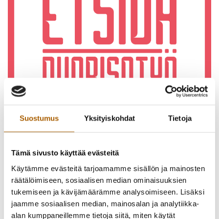
Suostumus
Yksityiskohdat
Tietoja
Tämä sivusto käyttää evästeitä
Etsivä nuorisotyö on vapaaehtoinen ja maksuton palvelu
Käytämme evästeitä tarjoamamme sisällön ja mainosten
tyrnäväläisille alle 29-vuotiaille nuorille. Etsivä nuorisotyö
räätälöimiseen, sosiaalisen median ominaisuuksien
perustuu nuoren omilla ehdoilla etenemiseen ja
tukemiseen ja kävijämäärämme analysoimiseen. Lisäksi
luottamukseen.
jaamme sosiaalisen median, mainosalan ja analytiikka-
alan kumppaneillemme tietoja siitä, miten käytät
Etsivään nuorisotyöntekijään voit olla yhteydessä, jos