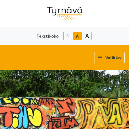
A
Tekstikoko
A
A
Valikko