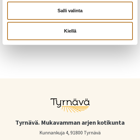
Eskola, Teija
henkilöstö- ja hyvinvointijohtaja, vt.sivistysjohtaja
Salli valinta
050 514 8673
Kiellä
teija.eskola@tyrnava.fi
Tyrnävä. Mukavamman arjen kotikunta
Kunnankuja 4, 91800 Tyrnävä