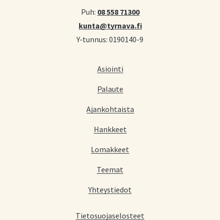
Puh:
08 558 71300
kunta@tyrnava.fi
Y-tunnus: 0190140-9
Asiointi
Palaute
Ajankohtaista
Hankkeet
Lomakkeet
Teemat
Yhteystiedot
Tietosuojaselosteet