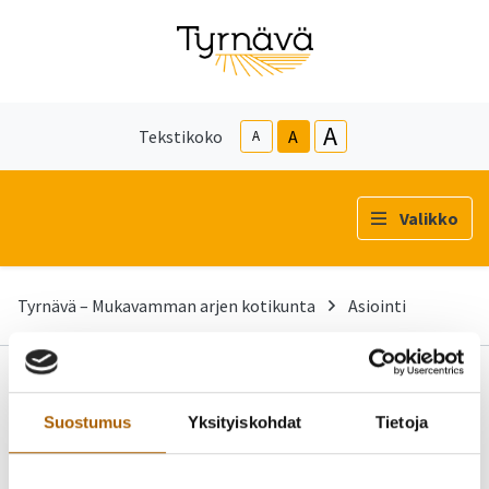
A
Tekstikoko
A
A
Valikko
Tyrnävä – Mukavamman arjen kotikunta
Asiointi
Asiointi
Suostumus
Yksityiskohdat
Tietoja
-