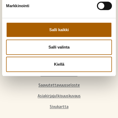
Markkinointi
Palaute
Ajankohtaista
Hankkeet
Salli kaikki
Lomakkeet
Salli valinta
Teemat
Yhteystiedot
Kiellä
Tietosuojaselosteet
Saavutettavuusseloste
Asiakirjajulkisuuskuvaus
Sivukartta