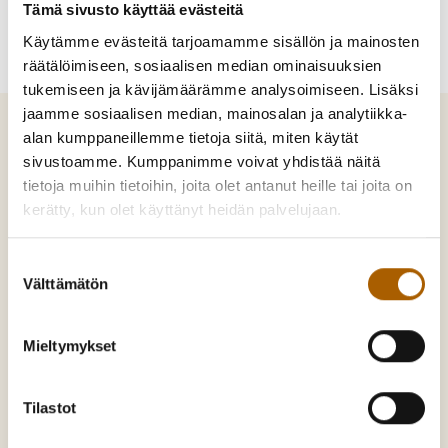
Tämä sivusto käyttää evästeitä
Käytämme evästeitä tarjoamamme sisällön ja mainosten
räätälöimiseen, sosiaalisen median ominaisuuksien
tukemiseen ja kävijämäärämme analysoimiseen. Lisäksi
jaamme sosiaalisen median, mainosalan ja analytiikka-
alan kumppaneillemme tietoja siitä, miten käytät
sivustoamme. Kumppanimme voivat yhdistää näitä
tietoja muihin tietoihin, joita olet antanut heille tai joita on
kerätty, kun olet käyttänyt heidän palvelujaan.
Tyrnävä. Mukavamman arjen kotikunta
Suostumuksen
Kunnankuja 4, 91800 Tyrnävä
Välttämätön
valinta
Puh:
08 558 71300
kunta@tyrnava.fi
Mieltymykset
Y-tunnus: 0190140-9
Tilastot
Asiointi