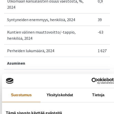
Ulkomaan kansalaisten osuus väestöstä, %,
0,9
2024
Syntyneiden enemmyys, henkilöä, 2024
39
Kuntien välinen muuttovoitto/-tappio,
-63
henkilöä, 2024
Perheiden lukumäärä, 2024
1 627
Asuminen
Asuntokuntien lukumäärä, 2024
2 342
Rivi- ja pientaloissa asuvien asuntokuntien
96,8
osuus, %, 2024
Suostumus
Yksityiskohdat
Tietoja
Vuokra-asunnoissa asuvien asuntokuntien
13,3
osuus, %, 2024
Tämä sivusto käyttää evästeitä