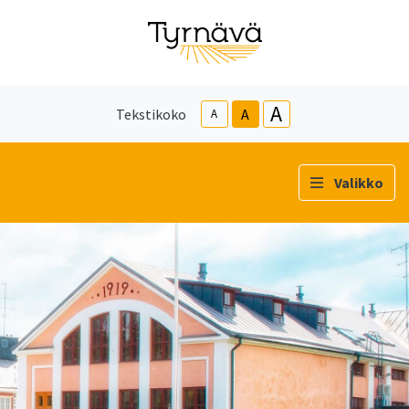
A
Tekstikoko
A
A
Valikko