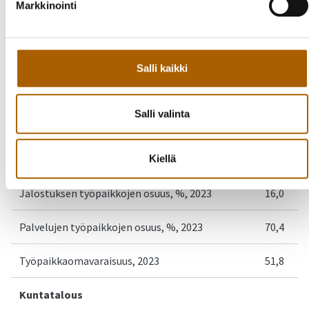
Markkinointi
Työttömien osuus työvoimasta, %, 2023
9,4
Eläkeläisten osuus väestöstä, %, 2023
17,5
Salli kaikki
Taloudellinen huoltosuhde, 2023
157,0
Salli valinta
Alueella olevien työpaikkojen lukumäärä, 2023
1 314
Alkutuotannon työpaikkojen osuus, %, 2023
12,0
Kiellä
Jalostuksen työpaikkojen osuus, %, 2023
16,0
Palvelujen työpaikkojen osuus, %, 2023
70,4
Työpaikkaomavaraisuus, 2023
51,8
Kuntatalous