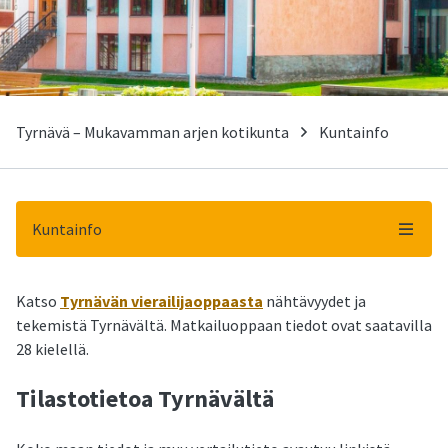
Tyrnävä – Mukavamman arjen kotikunta
Kuntainfo
Kuntainfo
-
Katso
Tyrnävän vierailijaoppaasta
nähtävyydet ja
tekemistä Tyrnävältä. Matkailuoppaan tiedot ovat saatavilla
28 kielellä.
Tilastotietoa Tyrnävältä