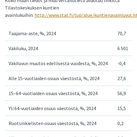
Koko maan tiedot ja muu vertailutieto avautuu linkistä
Tilastokeskuksen kuntien
avainlukuihin:
http://www.stat.fi/tup/alue/kuntienavainluvut.
Taajama-aste, %, 2024
70,7
Väkiluku, 2024
6 501
Väkiluvun muutos edellisestä vuodesta, %, 2024
-0,4
Alle 15-vuotiaiden osuus väestöstä, %, 2024
27,6
15–64-vuotiaiden osuus väestöstä, %, 2024
56,9
Yli 64-vuotiaiden osuus väestöstä, %, 2024
15,5
Ruotsinkielisten osuus väestöstä, %, 2024
0,2