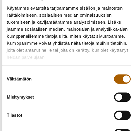
Käytämme evästeitä tarjoamamme sisällön ja mainosten
Koulutus
räätälöimiseen, sosiaalisen median ominaisuuksien
tukemiseen ja kävijämäärämme analysoimiseen. Lisäksi
Vähintään toisen asteen tutkinnon
74,5
jaamme sosiaalisen median, mainosalan ja analytiikka-alan
suorittaneiden osuus 15 vuotta täyttäneistä, %,
kumppaneillemme tietoja siitä, miten käytät sivustoamme.
2024
Kumppanimme voivat yhdistää näitä tietoja muihin tietoihin,
joita olet antanut heille tai joita on kerätty, kun olet käyttänyt
Korkea-asteen tutkinnon suorittaneiden osuus
24,6
heidän palvelujaan.
15 vuotta täyttäneistä, %, 2024
Suostumuksen
Työssäkäynti
Välttämätön
valinta
Alueella asuvan työllisen työvoiman määrä,
2 539
Mieltymykset
2023
Työllisyysaste, %, 2023
76,6
Tilastot
Asuinkunnassaan työssäkäyvien osuus, %, 2023
31,5