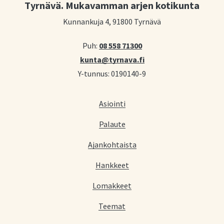
Tyrnävä. Mukavamman arjen kotikunta
Kunnankuja 4, 91800 Tyrnävä
Puh:
08 558 71300
kunta@tyrnava.fi
Y-tunnus: 0190140-9
Asiointi
Palaute
Ajankohtaista
Hankkeet
Lomakkeet
Teemat