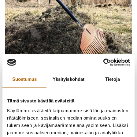
Suostumus
Yksityiskohdat
Tietoja
Haravointi- ja risujätteet on helpoin hyödyntää esim.
omakotitalossa kompostoimalla. Tyrnävällä
puutarhajätteitä voi viedä Lakeuden EKOn
Tämä sivusto käyttää evästeitä
kierrätyspisteeseen. Lisätietoja saa
Lakeuden EKOn sivuilta
.
Käytämme evästeitä tarjoamamme sisällön ja mainosten
räätälöimiseen, sosiaalisen median ominaisuuksien
Haravointi- ja risujätteiden vienti toisen maalle, kuten
tukemiseen ja kävijämäärämme analysoimiseen. Lisäksi
metsä-, puisto- ja viheralueille on kiellettyä. Myös jätteiden
jaamme sosiaalisen median, mainosalan ja analytiikka-
hautaaminen on kiellettyä. Piharoskat ja puutarhajätteet