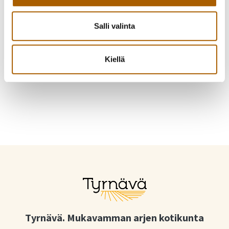
Torstaisin klo 14–18
Kesäisin parittoman viikon lauantaisin klo 10–14
(1.5.–31.8.)
Salli valinta
Katso lisätietoa:
Tyrnävän jäteasema
Kiellä
Tyrnävä. Mukavamman arjen kotikunta