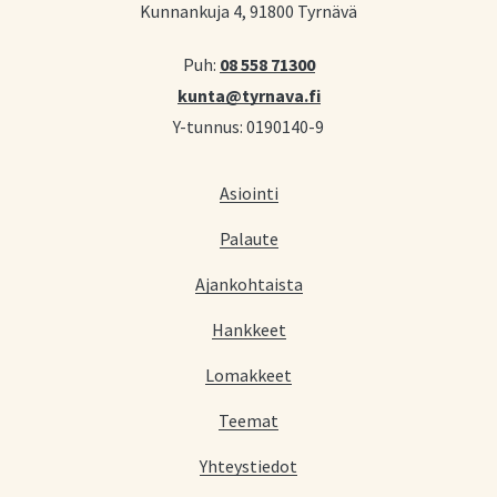
Kunnankuja 4, 91800 Tyrnävä
Puh:
08 558 71300
kunta@tyrnava.fi
Y-tunnus: 0190140-9
Asiointi
Palaute
Ajankohtaista
Hankkeet
Lomakkeet
Teemat
Yhteystiedot