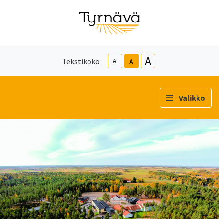
A
Tekstikoko
A
A
Valikko