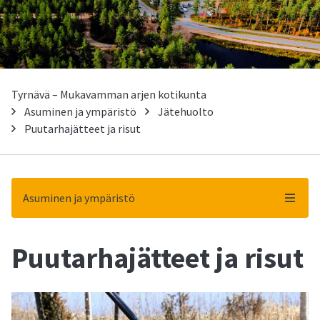
Tyrnävä – Mukavamman arjen kotikunta
Asuminen ja ympäristö
Jätehuolto
Puutarhajätteet ja risut
Asuminen ja ympäristö
Puutarhajätteet ja risut
-