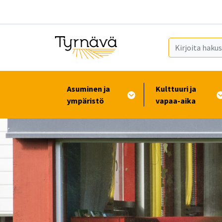
Siirry pääsisältöön (Paina Enter)
Asuminen ja
Kulttuuri ja
ympäristö
vapaa-aika