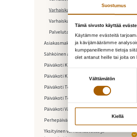
Suostumus
Varhaiskasvatuspaikan hakeminen
Varhaiskasvatuspaikan irtisanominen
Tämä sivusto käyttää eväste
Palvelutakuu
Käytämme evästeitä tarjoama
Asiakasmaksut
ja kävijämäärämme analysoim
kumppaneillemme tietoja siitä
Sähköinen asiointi
olet antanut heille tai joita o
Päiväkoti Kirkkomännikkö
Suostumuksen
Päiväkoti Käpytikka
Välttämätön
valinta
Päiväkoti Tenavatalo
Päiväkoti Toukovakka
Päiväkoti Väentupa
Kiellä
Perhepäivähoito
Yksityinen varhaiskasvatus ja