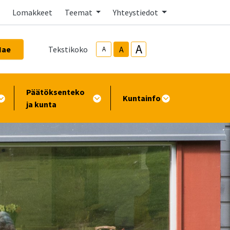
Lomakkeet
Teemat
Yhteystiedot
A
Hae
Tekstikoko
A
A
Päätöksenteko
Kuntainfo
ja kunta