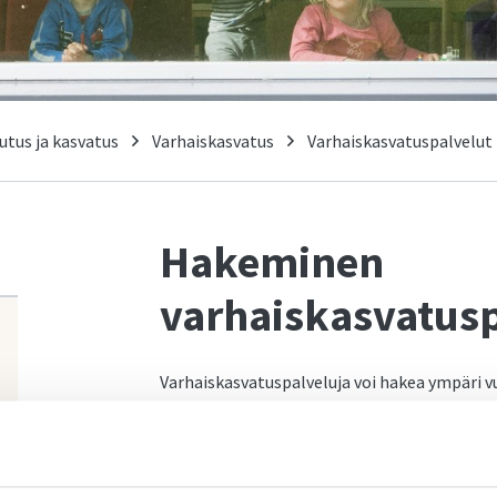
utus ja kasvatus
Varhaiskasvatus
Varhaiskasvatuspalvelut
Hakeminen
-
varhaiskasvatusp
Varhaiskasvatuspalveluja voi hakea ympäri 
ennen varhaiskasvatuksen toivottua alkamist
huoltajan äkillisestä työllistymisestä tai o
ennakoitavissa, hakemuksen käsittelyaika on