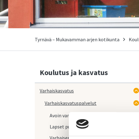
Tyrnävä – Mukavamman arjen kotikunta
Koul
Koulutus ja kasvatus
Varhaiskasvatus
Varhaiskasvatuspalvelut
Avoin varhaiskasvatus
Lapset puheeksi -keskustelu
Varhaiserityiskasvatus