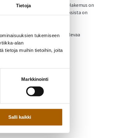
vatuksen
sähköisessä asioinnissa
. Hakemus on
Tietoja
muksessa olevien tietojen muutoksista on
kuri, jonka avulla voi arvioida tulevaa
 ominaisuuksien tukemiseen
tiikka-alan
ietoja muihin tietoihin, joita
Markkinointi
Salli kaikki