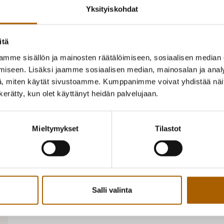
Hakemus täytetään sähköisesti varhaiskas
Yksityiskohdat
voimassa vuoden jättöpäivästä lukien. Hake
ilmoitettava päiväkodinjohtajalle.
itä
Sähköisestä asioinnista löytyy myös maksulas
mme sisällön ja mainosten räätälöimiseen, sosiaalisen median
varhaiskasvatuksen asiakasmaksua.
iseen. Lisäksi jaamme sosiaalisen median, mainosalan ja analy
, miten käytät sivustoamme. Kumppanimme voivat yhdistää näitä t
n kerätty, kun olet käyttänyt heidän palvelujaan.
Mieltymykset
Tilastot
Salli valinta