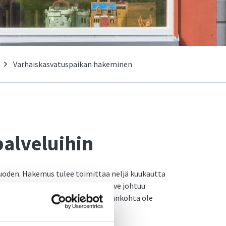
Varhaiskasvatuspaikan hakeminen
alveluihin
vuoden. Hakemus tulee toimittaa neljä kuukautta
a. Mikäli varhaiskasvatuksen tarve johtuu
piskelusta, eikä tarpeen alkamisajankohta ole
 kaksi viikkoa.