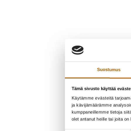
Suostumus
Tämä sivusto käyttää eväste
Käytämme evästeitä tarjoama
ja kävijämäärämme analysoim
kumppaneillemme tietoja siitä
olet antanut heille tai joita o