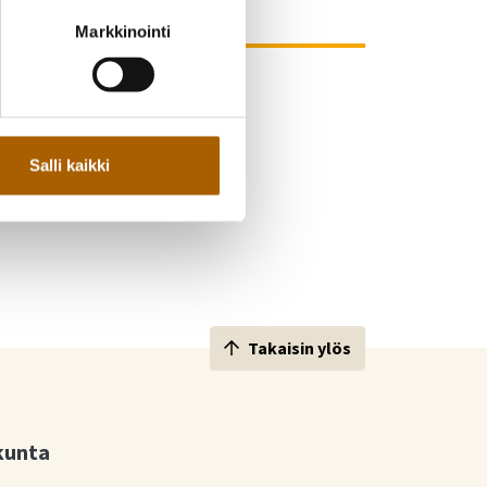
Markkinointi
Salli kaikki
Takaisin ylös
kunta