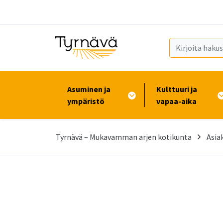
Siirry pääsisältöön (Paina Enter)
Asuminen ja
Kulttuuri ja
ympäristö
vapaa-aika
Tyrnävä – Mukavamman arjen kotikunta
Asia