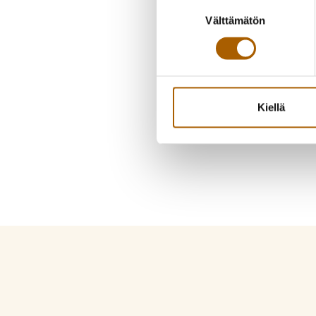
Suostumuksen
Välttämätön
valinta
Kiellä