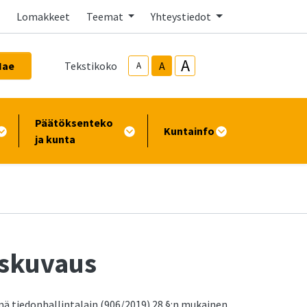
Lomakkeet
Teemat
Yhteystiedot
A
Hae
Tekstikoko
A
A
Päätöksenteko
Kuntainfo
ja kunta
uskuvaus
ä tiedonhallintalain (906/2019) 28 §:n mukainen