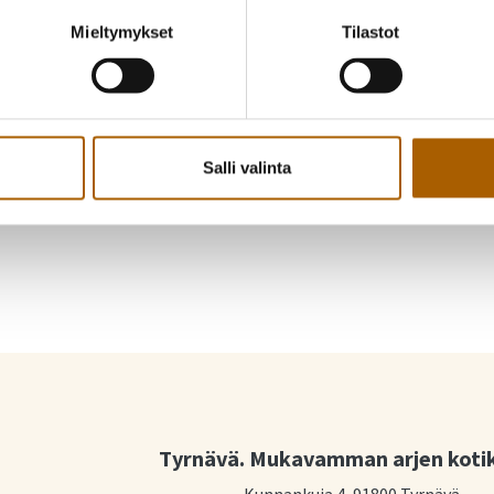
Yhteydenotot
Mieltymykset
Tilastot
Tahkola, Iida
tiedonhallintavastaava
040 610 6105
Salli valinta
iida.tahkola@tyrnava.fi
Tyrnävä. Mukavamman arjen koti
Kunnankuja 4, 91800 Tyrnävä