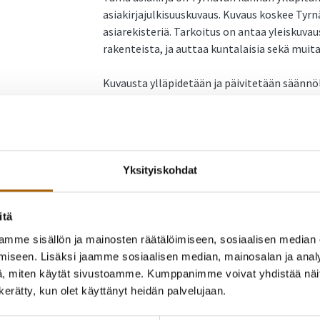
asiakirjajulkisuuskuvaus. Kuvaus koskee Tyr
asiarekisteriä. Tarkoitus on antaa yleiskuva
rakenteista, ja auttaa kuntalaisia sekä muit
Kuvausta ylläpidetään ja päivitetään säännöl
tiedonhallintavastaava.
Yksityiskohdat
Asiakirjajulkisuuskuvaus
itä
mme sisällön ja mainosten räätälöimiseen, sosiaalisen median
Asiakirjajulkisuuskuvaus
iseen. Lisäksi jaamme sosiaalisen median, mainosalan ja analy
, miten käytät sivustoamme. Kumppanimme voivat yhdistää näitä t
n kerätty, kun olet käyttänyt heidän palvelujaan.