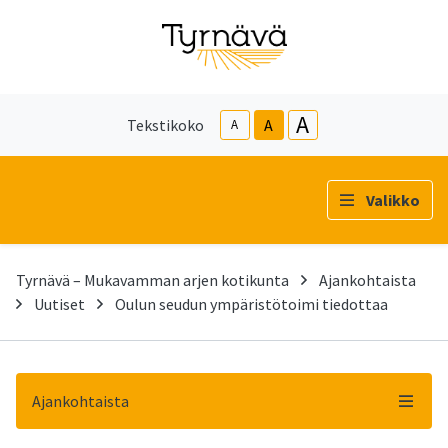
A
Tekstikoko
A
A
Valikko
Tyrnävä – Mukavamman arjen kotikunta
Ajankohtaista
Uutiset
Oulun seudun ympäristötoimi tiedottaa
Ajankohtaista