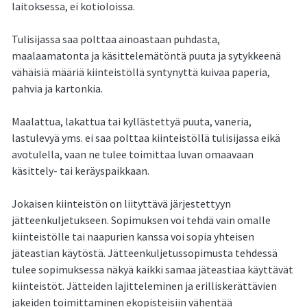
laitoksessa, ei kotioloissa.
Tulisijassa saa polttaa ainoastaan puhdasta,
maalaamatonta ja käsittelemätöntä puuta ja sytykkeenä
vähäisiä määriä kiinteistöllä syntynyttä kuivaa paperia,
pahvia ja kartonkia.
Maalattua, lakattua tai kyllästettyä puuta, vaneria,
lastulevyä yms. ei saa polttaa kiinteistöllä tulisijassa eikä
avotulella, vaan ne tulee toimittaa luvan omaavaan
käsittely- tai keräyspaikkaan.
Jokaisen kiinteistön on liityttävä järjestettyyn
jätteenkuljetukseen. Sopimuksen voi tehdä vain omalle
kiinteistölle tai naapurien kanssa voi sopia yhteisen
jäteastian käytöstä. Jätteenkuljetussopimusta tehdessä
tulee sopimuksessa näkyä kaikki samaa jäteastiaa käyttävät
kiinteistöt. Jätteiden lajitteleminen ja erilliskerättävien
jakeiden toimittaminen ekopisteisiin vähentää