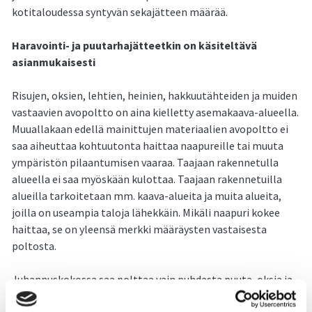
kotitaloudessa syntyvän sekajätteen määrää.
Haravointi- ja puutarhajätteetkin on käsiteltävä
asianmukaisesti
Risujen, oksien, lehtien, heinien, hakkuutähteiden ja muiden
vastaavien avopoltto on aina kielletty asemakaava-alueella.
Muuallakaan edellä mainittujen materiaalien avopoltto ei
saa aiheuttaa kohtuutonta haittaa naapureille tai muuta
ympäristön pilaantumisen vaaraa. Taajaan rakennetulla
alueella ei saa myöskään kulottaa. Taajaan rakennetuilla
alueilla tarkoitetaan mm. kaava-alueita ja muita alueita,
joilla on useampia taloja lähekkäin. Mikäli naapuri kokee
haittaa, se on yleensä merkki määräysten vastaisesta
poltosta.
Juhannuskokossa saa polttaa vain puhdasta puuta, oksia ja
risuja.