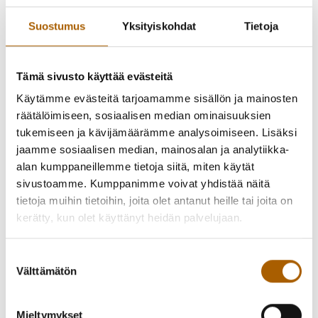
Tulentekoajankohtaa valittaessa on huomioitava, että
Suostumus
Yksityiskohdat
Tietoja
avotulenteko on aina kielletty, jos alueella on voimassa
Ilmatieteen laitoksen antama metsä- tai
ruohikkopalovaroitus tai jos olosuhteet muuten ovat
Tämä sivusto käyttää evästeitä
sellaiset, että tulipalon vaara on ilmeinen. Poltto on
Käytämme evästeitä tarjoamamme sisällön ja mainosten
pidettävä niin vähäisenä, että aiheettomia hätäilmoituksia
räätälöimiseen, sosiaalisen median ominaisuuksien
ei tehdä. Polton suorittaja on aina vastuussa tulesta ja tulen
tukemiseen ja kävijämäärämme analysoimiseen. Lisäksi
sammuttamiseen on varauduttava, jos tuli uhkaa levitä tai
jaamme sosiaalisen median, mainosalan ja analytiikka-
savusta aiheutuu haittaa.
alan kumppaneillemme tietoja siitä, miten käytät
sivustoamme. Kumppanimme voivat yhdistää näitä
Kulotuksesta ja muusta avopoltosta, josta muodostuu
tietoja muihin tietoihin, joita olet antanut heille tai joita on
runsaasti savua, on tehtävä tulentekoilmoitus
kerätty, kun olet käyttänyt heidän palvelujaan.
pelastusviranomaiselle. Tavanomaisesta nuotiosta ei
tarvitse tehdä tulentekoilmoitusta. Ilmoitus tehdään
ensisijaisesti pelastuslaitoksen internetsivuilta löytyvällä
Suostumuksen
Välttämätön
sähköisellä lomakkeella.
valinta
Puutarhajätteen vienti metsä-, puisto- ja viheralueille,
Mieltymykset