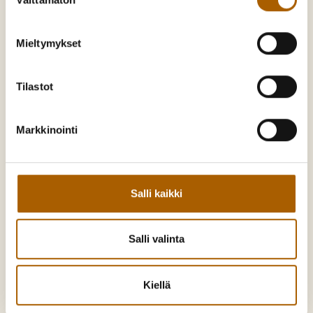
valinta
Mieltymykset
Tyrnävä. Mukavamman arjen kotikunta
Tilastot
Kunnankuja 4, 91800 Tyrnävä
Markkinointi
Puh:
08 558 71300
kunta@tyrnava.fi
Y-tunnus: 0190140-9
Salli kaikki
Asiointi
Salli valinta
Palaute
Ajankohtaista
Kiellä
Hankkeet