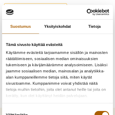
-
Takaisin puhelinluetteloon
Tahvola, Aija
Suostumus
Yksityiskohdat
Tietoja
lehtori
Tämä sivusto käyttää evästeitä
Käytämme evästeitä tarjoamamme sisällön ja mainosten
050 533 9484
räätälöimiseen, sosiaalisen median ominaisuuksien
aija.tahvola@tyrnava.fi
tukemiseen ja kävijämäärämme analysoimiseen. Lisäksi
jaamme sosiaalisen median, mainosalan ja analytiikka-
alan kumppaneillemme tietoja siitä, miten käytät
sivustoamme. Kumppanimme voivat yhdistää näitä
tietoja muihin tietoihin, joita olet antanut heille tai joita on
kerätty, kun olet käyttänyt heidän palvelujaan.
Suostumuksen
Välttämätön