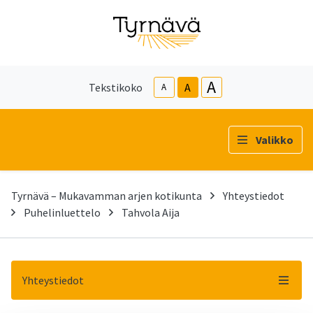
A
Tekstikoko
A
A
Valikko
Tyrnävä – Mukavamman arjen kotikunta
Yhteystiedot
Puhelinluettelo
Tahvola Aija
Yhteystiedot