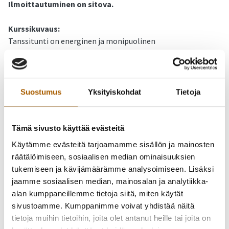
Ilmoittautuminen on sitova.
Kurssikuvaus:
Tanssitunti on energinen ja monipuolinen
ryhmäliikuntatunti, joka yhdistelee vaikutteita useista eri
tanssityyleistä (mm. show, lattarit, lavatanssilajeja).
Alkulämmittelyn jälkeen pääset menevän musiikin rytmissä
nauttimaan tanssin tuomasta ilosta sekä nostamaan
Suostumus
Yksityiskohdat
Tietoja
sykettäsi. Tunnin aikana tehdään useampana eri kertana
toistettavia sarjoja, joihin jokainen varmasti pääsee
mukaan!
Tämä sivusto käyttää evästeitä
Käytämme evästeitä tarjoamamme sisällön ja mainosten
Pilateskurssi
räätälöimiseen, sosiaalisen median ominaisuuksien
tukemiseen ja kävijämäärämme analysoimiseen. Lisäksi
Kurssiaika:
jaamme sosiaalisen median, mainosalan ja analytiikka-
Sunnuntaisin 11.1., 25.1., 8.2., 22.2., 15.3., 29.3. ja
alan kumppaneillemme tietoja siitä, miten käytät
12.4.2026 (yhteensä 7 kertaa)
klo 14–15
Kirkkomännikön
sivustoamme. Kumppanimme voivat yhdistää näitä
koulun liikuntasalissa (Kirkkotie 3).
HUOM! Kulku saliin
tietoja muihin tietoihin, joita olet antanut heille tai joita on