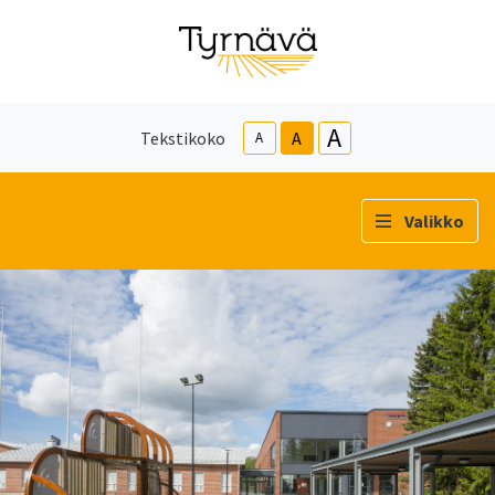
A
Tekstikoko
A
A
Valikko