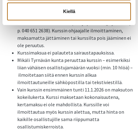
lomakkeen kautta.
Osallistumisen peruuttamisesta on ilmoitettava
Kiellä
viimeistään 5 arkipäivää ennen kurssin alkamista
liikuntakoordinaattorille (merja.peratalo@tyrnava.fi,
p. 040 651 2638). Kurssin ohjaajalle ilmoittaminen,
maksamatta jättäminen tai kurssilta pois jääminen ei
ole peruutus.
Kurssimaksua ei palauteta sairaustapauksissa.
Mikäli Tyrnävän kunta peruuttaa kurssin – esimerkiksi
liian vähäisen osallistujamäärän vuoksi (min. 10 hlöä) –
ilmoitetaan siitä ennen kurssin alkua
ilmoittautuneille sähköpostilla tai tekstiviestillä.
Vain kurssin ensimmäinen tunti 11.1.2026 on maksuton
kokeilukerta. Kurssi maksetaan kokonaisuutena,
kertamaksu ei ole mahdollista. Kurssille voi
ilmoittautua myös kurssin alettua, mutta hinta on
kaikille osallistujille sama riippumatta
osallistumiskerroista.