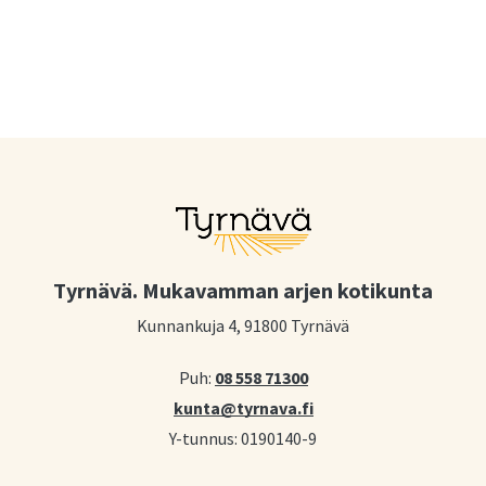
Tyrnävä. Mukavamman arjen kotikunta
Kunnankuja 4, 91800 Tyrnävä
Puh:
08 558 71300
kunta@tyrnava.fi
Y-tunnus: 0190140-9