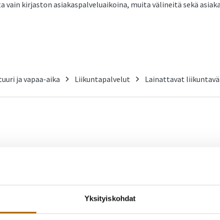
ta vain kirjaston asiakaspalveluaikoina, muita välineitä sekä asia
tuuri ja vapaa-aika
Liikuntapalvelut
Lainattavat liikuntavä
-
Yksityiskohdat