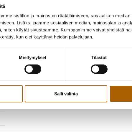
itä
mme sisällön ja mainosten räätälöimiseen, sosiaalisen median
iseen. Lisäksi jaamme sosiaalisen median, mainosalan ja analy
, miten käytät sivustoamme. Kumppanimme voivat yhdistää näitä t
n kerätty, kun olet käyttänyt heidän palvelujaan.
Mieltymykset
Tilastot
Salli valinta