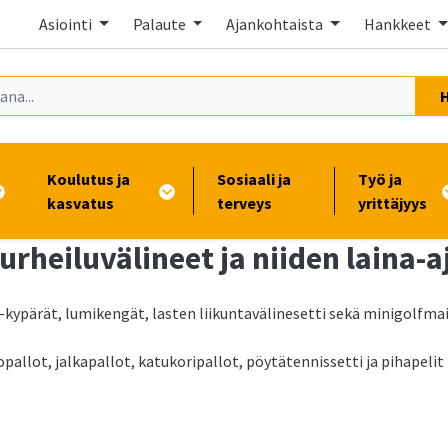
Asiointi
Palaute
Ajankohtaista
Hankkeet
Koulutus ja
Sosiaali ja
Työ ja
kasvatus
terveys
yrittäjyys
urheiluvälineet ja niiden laina-a
kypärät, lumikengät, lasten liikuntavälinesetti sekä minigolfmai
allot, jalkapallot, katukoripallot, pöytätennissetti ja pihapelit