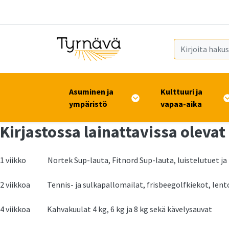
Siirry pääsisältöön (Paina Enter)
Asuminen ja
Kulttuuri ja
ympäristö
vapaa-aika
Kirjastossa lainattavissa olevat 
1 viikko Nortek Sup-lauta, Fitnord Sup-lauta, luistelutuet ja -
2 viikkoa Tennis- ja sulkapallomailat, frisbeegolfkiekot, lentop
4 viikkoa Kahvakuulat 4 kg, 6 kg ja 8 kg sekä kävelysauvat