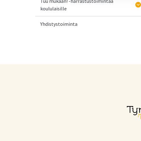
Tuu mukaan! -harrastustoimintaa
koululaisille
Yhdistystoiminta