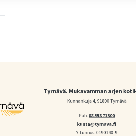
Tyrnävä. Mukavamman arjen koti
Kunnankuja 4, 91800 Tyrnävä
Puh:
08 558 71300
kunta@tyrnava.fi
Y-tunnus: 0190140-9