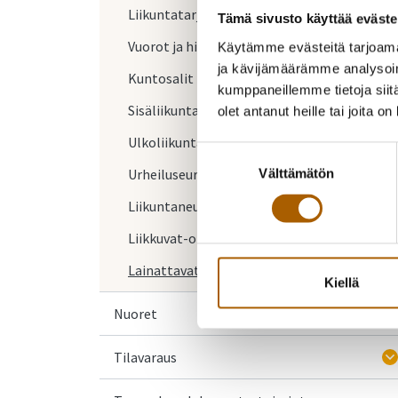
Liikuntatarjonta
Tämä sivusto käyttää eväste
Vuorot ja hinnastot
Käytämme evästeitä tarjoama
ja kävijämäärämme analysoim
Kuntosalit
kumppaneillemme tietoja siitä
Sisäliikuntatilat
olet antanut heille tai joita o
Ulkoliikunta-alueet
Suostumuksen
Urheiluseurat
Välttämätön
valinta
Liikuntaneuvonta
Liikkuvat-ohjelmat
Lainattavat liikuntavälineet
Kiellä
Nuoret
Tilavaraus