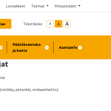
Lomakkeet
Teemat
Yhteystiedot
A
Hae
Tekstikoko
A
A
Päätöksenteko
Kuntainfo
ja kunta
jat
lat
 (mölkky, petankki, renkaanheitto)