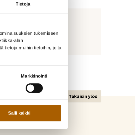
Tietoja
 ominaisuuksien tukemiseen
tiikka-alan
ietoja muihin tietoihin, joita
Markkinointi
Takaisin ylös
Salli kaikki
kunta