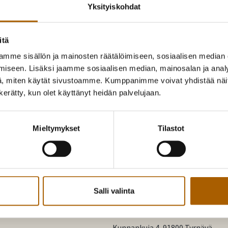
Yksityiskohdat
työnjohtaja
itä
050 346 6018
mme sisällön ja mainosten räätälöimiseen, sosiaalisen median
iseen. Lisäksi jaamme sosiaalisen median, mainosalan ja analy
timo.kangasjarvela@tyrnava.fi
, miten käytät sivustoamme. Kumppanimme voivat yhdistää näitä t
n kerätty, kun olet käyttänyt heidän palvelujaan.
Mieltymykset
Tilastot
Salli valinta
Tyrnävä. Mukavamman arjen koti
Kunnankuja 4, 91800 Tyrnävä