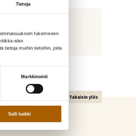
Tietoja
 ominaisuuksien tukemiseen
tiikka-alan
ietoja muihin tietoihin, joita
Markkinointi
Takaisin ylös
Salli kaikki
kunta