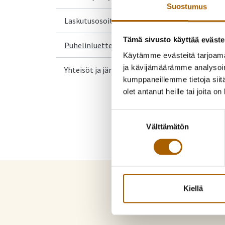
Suostumus
Linkki vie ulkoiselle sivustolle
Laskutusosoite
Tämä sivusto käyttää eväste
Puhelinluettelo
Käytämme evästeitä tarjoama
ja kävijämäärämme analysoim
Yhteisöt ja järjestöt
kumppaneillemme tietoja siitä
olet antanut heille tai joita o
Suostumuksen
Välttämätön
valinta
Kiellä