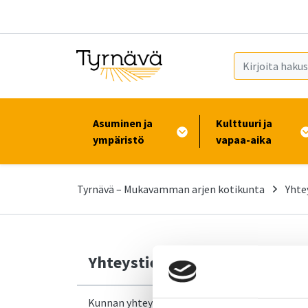
Siirry pääsisältöön (Paina Enter)
Asuminen ja
Kulttuuri ja
ympäristö
vapaa-aika
Tyrnävä – Mukavamman arjen kotikunta
Yhte
Yhteystiedot
Kunnan yhteystiedot