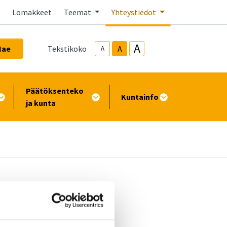
Lomakkeet
Teemat
Yhteystiedot
A
Hae
Tekstikoko
A
A
Päätöksenteko
Kuntainfo
ja kunta