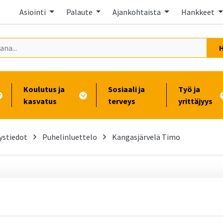
Asiointi
Palaute
Ajankohtaista
Hankkeet
Koulutus ja
Sosiaali ja
Työ ja
kasvatus
terveys
yrittäjyys
ystiedot
Puhelinluettelo
Kangasjärvelä Timo
-
Takaisin puhelinluetteloon
Kangasjärvelä, Timo