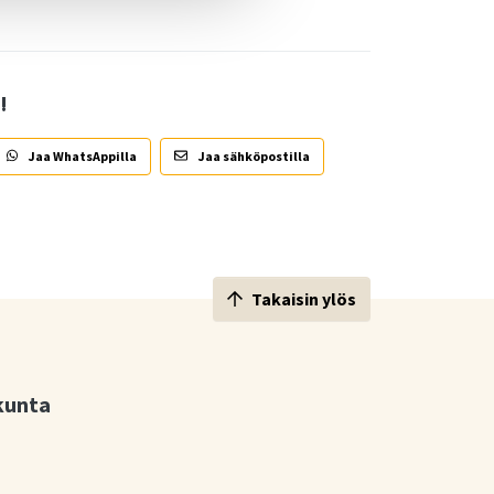
!
Jaa WhatsAppilla
Jaa sähköpostilla
Takaisin ylös
kunta