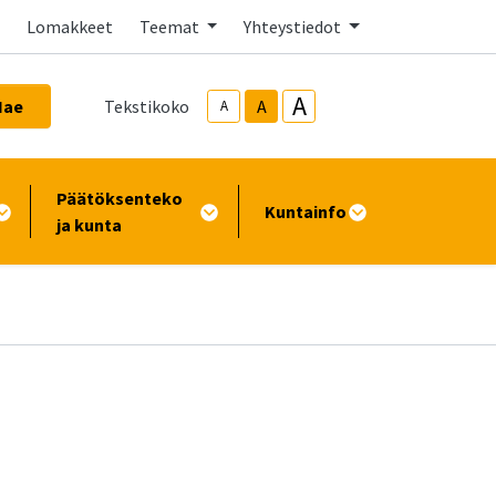
Lomakkeet
Teemat
Yhteystiedot
A
Hae
Tekstikoko
A
A
Päätöksenteko
Kuntainfo
ja kunta