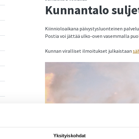
Kunnantalo sulje
Kiinnioloaikana päivystysluonteinen palvelu j
Postia voi jättää ulko-oven vasemmalla puol
Kunnan viralliset ilmoitukset julkaistaan
sä
Yksityiskohdat