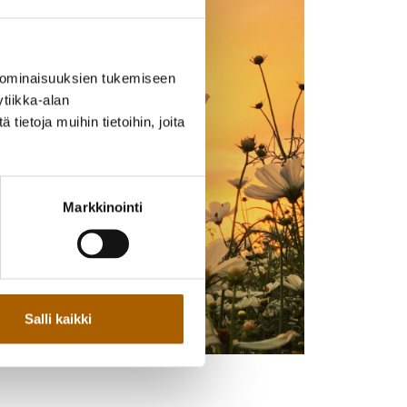
 ominaisuuksien tukemiseen
tiikka-alan
ietoja muihin tietoihin, joita
Markkinointi
Salli kaikki