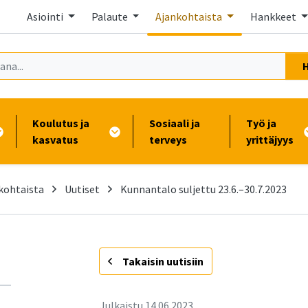
Asiointi
Palaute
Ajankohtaista
Hankkeet
Koulutus ja
Sosiaali ja
Työ ja
kasvatus
terveys
yrittäjyys
kohtaista
Uutiset
Kunnantalo suljettu 23.6.–30.7.2023
-
Takaisin uutisiin
Julkaistu
14.06.2023