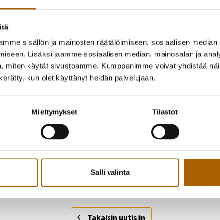
itä
mme sisällön ja mainosten räätälöimiseen, sosiaalisen median
iseen. Lisäksi jaamme sosiaalisen median, mainosalan ja analy
, miten käytät sivustoamme. Kumppanimme voivat yhdistää näitä t
n kerätty, kun olet käyttänyt heidän palvelujaan.
Mieltymykset
Tilastot
Salli valinta
Takaisin uutisiin