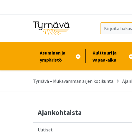
Siirry pääsisältöön (Paina Enter)
Asuminen ja
Kulttuuri ja
ympäristö
vapaa-aika
Tyrnävä – Mukavamman arjen kotikunta
Ajan
Ajankohtaista
Uutiset