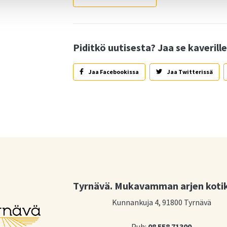
Piditkö uutisesta? Jaa se kaverille
Jaa Facebookissa
Jaa Twitterissä
Tyrnävä. Mukavamman arjen koti
Kunnankuja 4, 91800 Tyrnävä
Puh:
08 558 71300