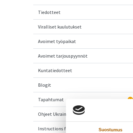
Tiedotteet
Viralliset kuulutukset
Avoimet työpaikat
Avoimet tarjouspyynnöt
Kuntatiedotteet
Blogit
Tapahtumat
Ohjeet Ukrainasta saapuville
Instructions for Ukrainian arrivals
Suostumus