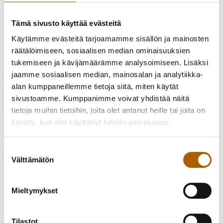
Tämä sivusto käyttää evästeitä
Käytämme evästeitä tarjoamamme sisällön ja mainosten
räätälöimiseen, sosiaalisen median ominaisuuksien
tukemiseen ja kävijämäärämme analysoimiseen. Lisäksi
jaamme sosiaalisen median, mainosalan ja analytiikka-
alan kumppaneillemme tietoja siitä, miten käytät
sivustoamme. Kumppanimme voivat yhdistää näitä
tietoja muihin tietoihin, joita olet antanut heille tai joita on
kerätty, kun olet käyttänyt heidän palvelujaan.
Takaisin uutisiin
Suostumuksen
Välttämätön
valinta
Mieltymykset
Piditkö uutisesta? Jaa se kaverille!
Jaa Facebookissa
Jaa Twitterissä
Tilastot