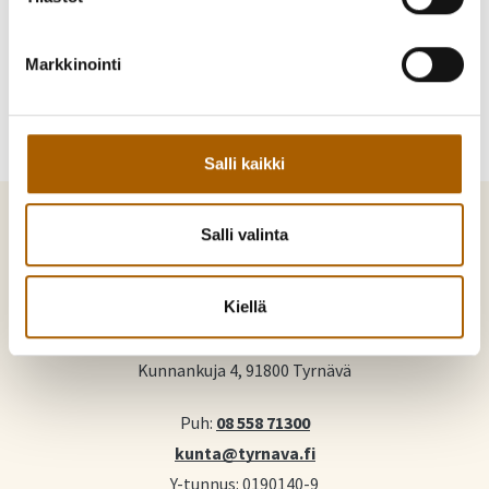
Jaa WhatsAppilla
Jaa sähköpostilla
Markkinointi
Salli kaikki
Salli valinta
Kiellä
Tyrnävä. Mukavamman arjen kotikunta
Kunnankuja 4, 91800 Tyrnävä
Puh:
08 558 71300
kunta@tyrnava.fi
Y-tunnus: 0190140-9