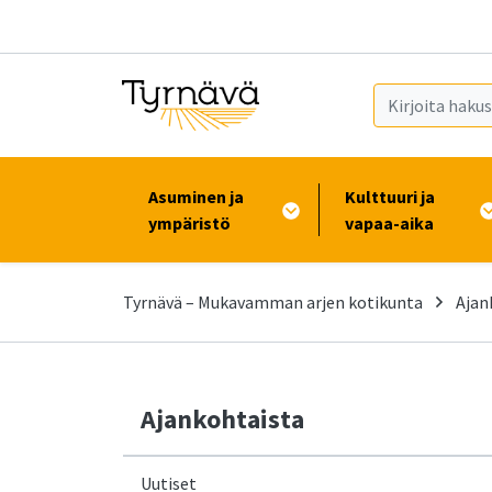
Siirry pääsisältöön (Paina Enter)
Asuminen ja
Kulttuuri ja
ympäristö
vapaa-aika
Tyrnävä – Mukavamman arjen kotikunta
Ajan
Ajankohtaista
Uutiset