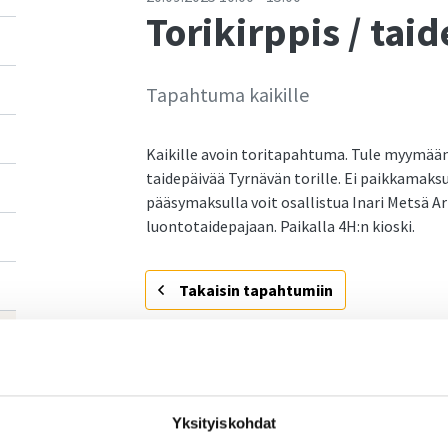
Torikirppis / tai
Tapahtuma kaikille
Kaikille avoin toritapahtuma. Tule myymää
taidepäivää Tyrnävän torille. Ei paikkamaksu
pääsymaksulla voit osallistua Inari Metsä A
luontotaidepajaan. Paikalla 4H:n kioski.
Takaisin tapahtumiin
Kutsu kaveri mukaan!
Yksityiskohdat
Jaa Facebookissa
Jaa Twitterissä