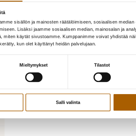
itä
mme sisällön ja mainosten räätälöimiseen, sosiaalisen median
iseen. Lisäksi jaamme sosiaalisen median, mainosalan ja analy
, miten käytät sivustoamme. Kumppanimme voivat yhdistää näitä t
n kerätty, kun olet käyttänyt heidän palvelujaan.
Mieltymykset
Tilastot
Salli valinta