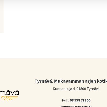
Tyrnävä. Mukavamman arjen koti
Kunnankuja 4, 91800 Tyrnävä
Puh:
08 558 71300
kunta@tyrnava.fi