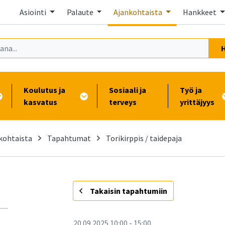
Asiointi
Palaute
Ajankohtaista
Hankkeet
Koulutus ja
Sosiaali ja
Työ ja
kasvatus
terveys
yrittäjyys
kohtaista
Tapahtumat
Torikirppis / taidepaja
-
Takaisin tapahtumiin
20.09.2025
10:00
-
15:00