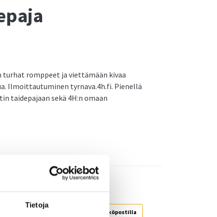
depaja
n turhat romppeet ja viettämään kivaa
a. Ilmoittautuminen tyrnava.4h.fi. Pienellä
rtin taidepajaan sekä 4H:n omaan
Tietoja
Jaa WhatsAppilla
Jaa sähköpostilla