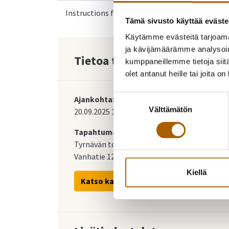
Instructions for Ukrainian arrivals
Tämä sivusto käyttää eväste
Käytämme evästeitä tarjoama
ja kävijämäärämme analysoim
Tietoa tapahtumasta
kumppaneillemme tietoja siitä
olet antanut heille tai joita o
Suostumuksen
Ajankohta:
Välttämätön
valinta
20.09.2025
10:00
-
15:00
Tapahtumapaikka:
Tyrnävän tori
Vanhatie 12, 91800 Tyrnävä
Kiellä
Katso kartalla