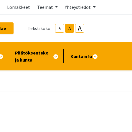
Lomakkeet
Teemat
Yhteystiedot
A
Hae
Tekstikoko
A
A
Päätöksenteko
Kuntainfo
ja kunta