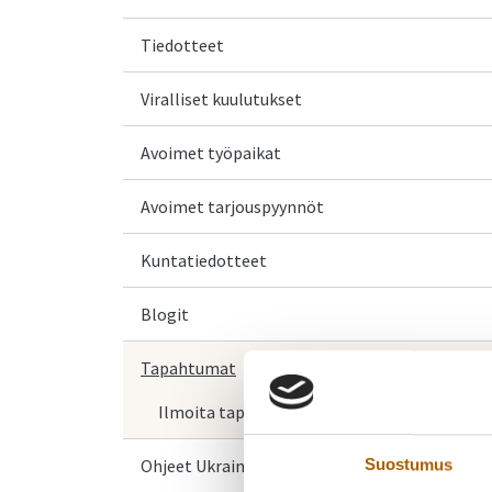
Tiedotteet
Viralliset kuulutukset
Avoimet työpaikat
Avoimet tarjouspyynnöt
Kuntatiedotteet
Blogit
Tapahtumat
Ilmoita tapahtuma
Ohjeet Ukrainasta saapuville
Suostumus