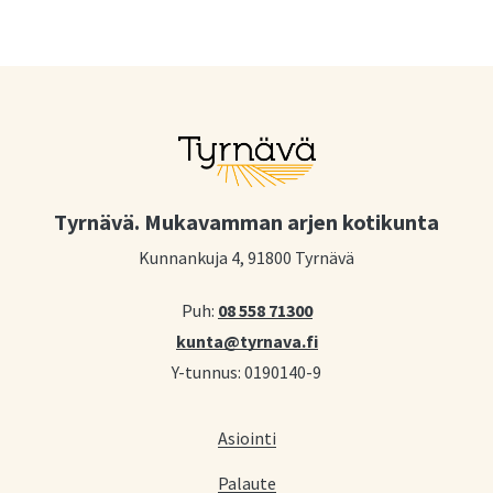
Tyrnävä. Mukavamman arjen kotikunta
Kunnankuja 4, 91800 Tyrnävä
Puh:
08 558 71300
kunta@tyrnava.fi
Y-tunnus: 0190140-9
Asiointi
Palaute