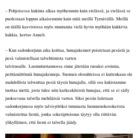
– Pohjoisessa kukinta alkaa myöhemmin kuin etelässä, ja etelässä se
puolestaan loppuu aikaisemmin kuin mitä meillä Tyrnävällä. Meillä
on täällä kasvistossa myös muutamia vielä hyvin myöhään kukkivia
kukkia, kertoo Anneli.
– Kun sadonkorjuun aika koittaa, hunajakennot poistetaan pesästä ja
pesä valmistellaan talvehtimista varten
talviruoalle. Luomutuotannossa sinne jätetään ruoaksi avoimia,
peittämättömiä hunajakennoja. Suomen olosuhteissa ei kuitenkaan ole
mahdollista talveuttaa pesiä täysin hunajalla, sillä osa kukistamme
tuottaa mettä, josta tulee niin karkeakiteistä hunajaa, että se ei säily
juoksevana talvella mehiläisiä varten. Siksi pesiin laitetaan
sadonkorjuussa myös talvisyötöksi tummasta luomuruokosokerista
valmistettua lientä, jonka sokeripitoisuus täytyy olla riittävän
ylikylläinen, että liemi ei talvella jäädy.