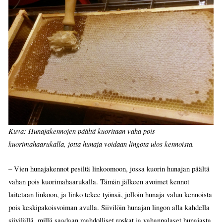
Kuva: Hunajakennojen päältä kuoritaan vaha pois
kuorimahaarukalla, jotta hunaja voidaan lingota ulos kennoista.
– Vien hunajakennot pesiltä linkoomoon, jossa kuorin hunajan päältä
vahan pois kuorimahaarukalla. Tämän jälkeen avoimet kennot
laitetaan linkoon, ja linko tekee työnsä, jolloin hunaja valuu kennoista
pois keskipakoisvoiman avulla. Siivilöin hunajan lingon alla kahdella
siivilällä, millä saadaan mahdolliset roskat ja vahanpalaset hunajasta