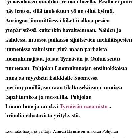
tyrnäväläisen maatilan reuna-alueella. Pesillä ei juuri
näy lentoa, sillä toukokuun yö on ollut kylmä.
Auringon lämmittäessä liikettä alkaa pesien
ympäristössä kuitenkin havaitsemaan. Näiden ja
kahdessa muussa paikassa sijaitsevien mehiläispesien
uumenissa valmistuu yhtä maan parhaista
luomuhunajista, joista Tyrnävän ja Oulun seutu
tunnetaan. Pohjolan Luomuhunajan ensiluokkaista
hunajaa myydään kaikkialle Suomessa
postimyynnillä, suoraan tilalta sekä suurimmissa
tapahtumissa ja messuilla.
Pohjolan
Luomuhunaja
on yksi
Tyrnävän osaamista
-
brändiä
edustavista yrityksistä.
Anneli Hynnisen
Luomutarhaaja ja yrittäjä
mukaan Pohjolan