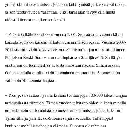
ymmärtää eri olosuhteissa, jotta sen kehittymistä ja kasvua voi tukea,
ja sen tuottavuuteen vaikuttaa. Siksi tarhaajan täytyy olla niistä
aidosti kiinnostunut, kertoo Anneli.
– Pääsin selkäleikkaukseen vuonna 2005. Seuraavana vuonna kävin
kansalaisopiston kurssin ja laitoin ensimmäisen pesän. Vuosina 2009-
2011 suoritin vielä kaksivuotisen mehiläistarhaajan ammattitutkinnon
Pohjoisen Keski-Suomen ammattiopistossa Saarijärvellä. Siellä yksi
opettajani oli luomutarhaaja, josta innostuin itsekin. Siihen aikaan
Oulun seudulla ei ollut vielä luomuhunajan tuottajia. Suomessa on
vain noin 70 luomutarhaajaa.
– Yksi pesä saattaa hyvänä kesänä tuottaa jopa 100-300 kiloa hunajaa
tarhapaikasta riippuen. Tämän vuoden talvitappioiden jälkeen minulla
on pesiä noin viitisentoista kolmessa eri sijainnissa, joista kaksi on
Tyrnävällä ja yksi Keski-Suomessa järviseudulla. Talvitappiot
kuuluvat mehiläistarhaajan elämään. Suomen olosuhteissa