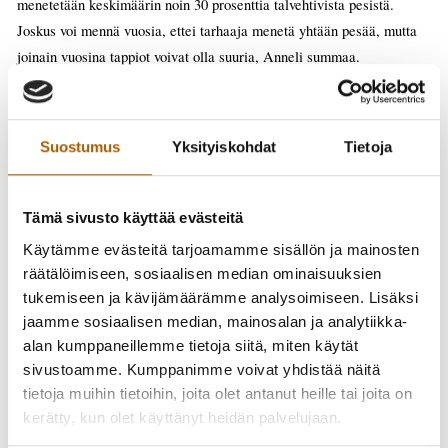
menetetään keskimäärin noin 30 prosenttia talvehtivista pesistä.
Joskus voi mennä vuosia, ettei tarhaaja menetä yhtään pesää, mutta
joinain vuosina tappiot voivat olla suuria, Anneli summaa.
– Mehiläiset talvehtivat talvipallossa. Ne eivät ole horroksessa, vaan
kuningatar on pallossa keskellä, ja työläiset vaihtavat
Suostumus
Yksityiskohdat
Tietoja
paikkaa ympärillä sisäkehältä ulkokehälle ja takaisin, noutaen
samalla ruokaa pesän toisesta osasta ja syöttäen kuningatarta. Ne
pitävät pesän lämpimänä siipilihaksillaan, ja kuningattaren ympärillä
Tämä sivusto käyttää evästeitä
on kaikkein lämpimintä. Kun talvi on pitkä ja kylmä, mehiläiset
Käytämme evästeitä tarjoamamme sisällön ja mainosten
saattavat kohmettua, jolloin ne eivät pääse enää noutamaan ruokaa ja
räätälöimiseen, sosiaalisen median ominaisuuksien
pesä kuolee. Populaation pitää olla iso ja kuningattaren
tukemiseen ja kävijämäärämme analysoimiseen. Lisäksi
elinvoimainen, jotta pesä selviää talven yli.
jaamme sosiaalisen median, mainosalan ja analytiikka-
alan kumppaneillemme tietoja siitä, miten käytät
sivustoamme. Kumppanimme voivat yhdistää näitä
tietoja muihin tietoihin, joita olet antanut heille tai joita on
kerätty, kun olet käyttänyt heidän palvelujaan.