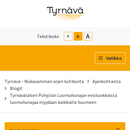
A
Tekstikoko
A
A
Valikko
Tyrnävä – Mukavamman arjen kotikunta
Ajankohtaista
Blogit
Tyrnäväläisen Pohjolan Luomuhunajan ensiluokkaista
luomuhunajaa myydään kaikkialle Suomeen