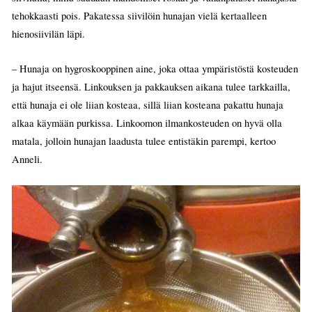
tehokkaasti pois. Pakatessa siivilöin hunajan vielä kertaalleen
hienosiivilän läpi.
– Hunaja on hygroskooppinen aine, joka ottaa ympäristöstä kosteuden
ja hajut itseensä. Linkouksen ja pakkauksen aikana tulee tarkkailla,
että hunaja ei ole liian kosteaa, sillä liian kosteana pakattu hunaja
alkaa käymään purkissa. Linkoomon ilmankosteuden on hyvä olla
matala, jolloin hunajan laadusta tulee entistäkin parempi, kertoo
Anneli.