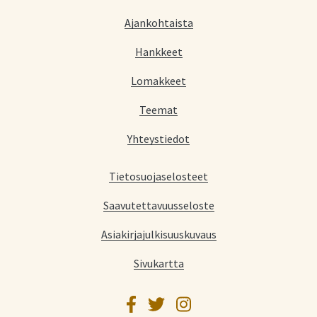
Ajankohtaista
Hankkeet
Lomakkeet
Teemat
Yhteystiedot
Tietosuojaselosteet
Saavutettavuusseloste
Asiakirjajulkisuuskuvaus
Sivukartta
Facebook
Twitter
Instagram