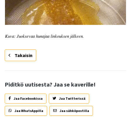
Kuva: Juoksevaa hunajaa linkouksen jälkeen.
Takaisin
Piditkö uutisesta? Jaa se kaverille!
Jaa Facebookissa
Jaa Twitterissä
Jaa WhatsAppilla
Jaa sähköpostilla