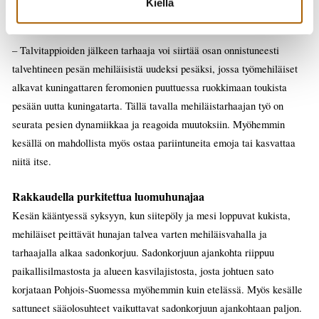
Kiellä
rikasta emomaitoa.
– Talvitappioiden jälkeen tarhaaja voi siirtää osan onnistuneesti
talvehtineen pesän mehiläisistä uudeksi pesäksi, jossa työmehiläiset
alkavat kuningattaren feromonien puuttuessa ruokkimaan toukista
pesään uutta kuningatarta. Tällä tavalla mehiläistarhaajan työ on
seurata pesien dynamiikkaa ja reagoida muutoksiin. Myöhemmin
kesällä on mahdollista myös ostaa pariintuneita emoja tai kasvattaa
niitä itse.
Rakkaudella purkitettua luomuhunajaa
Kesän kääntyessä syksyyn, kun siitepöly ja mesi loppuvat kukista,
mehiläiset peittävät hunajan talvea varten mehiläisvahalla ja
tarhaajalla alkaa sadonkorjuu. Sadonkorjuun ajankohta riippuu
paikallisilmastosta ja alueen kasvilajistosta, josta johtuen sato
korjataan Pohjois-Suomessa myöhemmin kuin etelässä. Myös kesälle
sattuneet sääolosuhteet vaikuttavat sadonkorjuun ajankohtaan paljon.