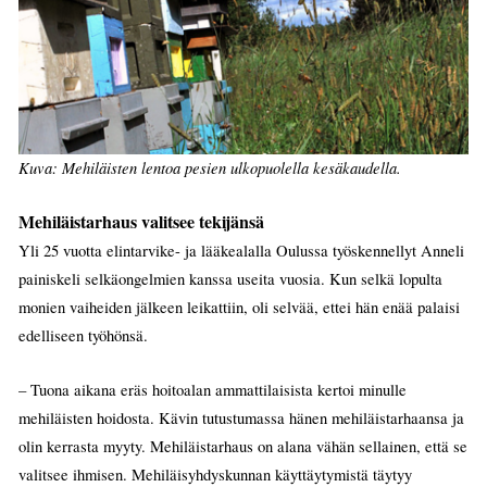
Kuva: Mehiläisten lentoa pesien ulkopuolella kesäkaudella.
Mehiläistarhaus valitsee tekijänsä
Yli 25 vuotta elintarvike- ja lääkealalla Oulussa työskennellyt Anneli
painiskeli selkäongelmien kanssa useita vuosia. Kun selkä lopulta
monien vaiheiden jälkeen leikattiin, oli selvää, ettei hän enää palaisi
edelliseen työhönsä.
– Tuona aikana eräs hoitoalan ammattilaisista kertoi minulle
mehiläisten hoidosta. Kävin tutustumassa hänen mehiläistarhaansa ja
olin kerrasta myyty. Mehiläistarhaus on alana vähän sellainen, että se
valitsee ihmisen. Mehiläisyhdyskunnan käyttäytymistä täytyy