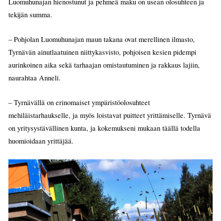
Luomuhunajan hienostunut ja pehmeä maku on usean olosuhteen ja
tekijän summa.
– Pohjolan Luomuhunajan maun takana ovat merellinen ilmasto,
Tyrnävän ainutlaatuinen niittykasvisto, pohjoisen kesien pidempi
aurinkoinen aika sekä tarhaajan omistautuminen ja rakkaus lajiin,
naurahtaa Anneli.
– Tyrnävällä on erinomaiset ympäristöolosuhteet
mehiläistarhaukselle, ja myös loistavat puitteet yrittämiselle. Tyrnävä
on yritysystävällinen kunta, ja kokemukseni mukaan täällä todella
huomioidaan yrittäjää.