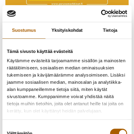
Tervetuloa Pohjois-Pohjanmaan suurimpaan
toritapahtumaan! Perunamarkkinat järjestetään vuosittain
Suostumus
Yksityiskohdat
Tietoja
aina syyskuun viimeisenä lauantaina. Paikalla on liki 200
torimyyjää ja yhteisöä.
Tämä sivusto käyttää evästeitä
Katso markkinoiden ohjelma ja seuraa tapahtuman
Facebook-sivua:
https://fb.me/e/3fcvHV0AR
Käytämme evästeitä tarjoamamme sisällön ja mainosten
räätälöimiseen, sosiaalisen median ominaisuuksien
Tyrnävän Perunamarkkinat lauantaina 30.9. klo 9-15
tukemiseen ja kävijämäärämme analysoimiseen. Lisäksi
tarjoavat hauskaa ja monipuolista ohjelmaa koko perheelle!
jaamme sosiaalisen median, mainosalan ja analytiikka-
Markkinoilla täytät talvivaraston perunoilla ja muilla
alan kumppaneillemme tietoja siitä, miten käytät
kasviksilla. Mukana on myös Arctic Food Labin popup-
sivustoamme. Kumppanimme voivat yhdistää näitä
ravintoloita, käsitöitä, designia, lähiruokatuotteita,
tietoja muihin tietoihin, joita olet antanut heille tai joita on
hauskaa lavaohjelmaa, käsityönäytöksiä, kärryajelua ja
kerätty, kun olet käyttänyt heidän palvelujaan.
alpakoita, lasten ohjelmaa sekä laaja valikoima
monenlaista markkinamyyntiä!
Suostumuksen
Välttämätön