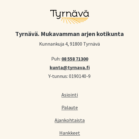
Tyrnävä. Mukavamman arjen kotikunta
Kunnankuja 4, 91800 Tyrnävä
Puh:
08 558 71300
kunta@tyrnava.fi
Y-tunnus: 0190140-9
Asiointi
Palaute
Ajankohtaista
Hankkeet