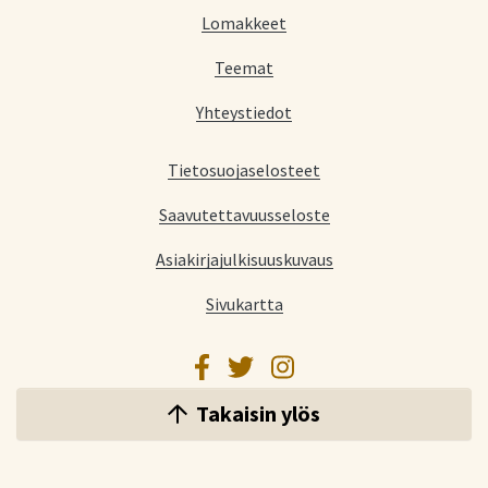
Lomakkeet
Teemat
Yhteystiedot
Tietosuojaselosteet
Saavutettavuusseloste
Asiakirjajulkisuuskuvaus
Sivukartta
Facebook
Twitter
Instagram
Takaisin ylös