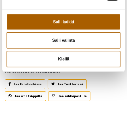
Takaisin tapahtumiin
Salli kaikki
Asiasanat
Salli valinta
Matkailu
Kiellä
Kutsu kaveri mukaan!
Jaa Facebookissa
Jaa Twitterissä
Jaa WhatsAppilla
Jaa sähköpostilla