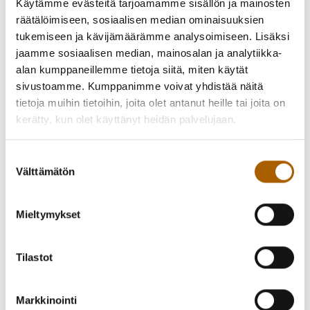
Käytämme evästeitä tarjoamamme sisällön ja mainosten
räätälöimiseen, sosiaalisen median ominaisuuksien
tukemiseen ja kävijämäärämme analysoimiseen. Lisäksi
jaamme sosiaalisen median, mainosalan ja analytiikka-
alan kumppaneillemme tietoja siitä, miten käytät
sivustoamme. Kumppanimme voivat yhdistää näitä
Lukuiloa-ilta on koko perheen tapahtuma, josta löydät
tietoja muihin tietoihin, joita olet antanut heille tai joita on
kirjavinkkejä ja ideoita arjen lukuhetkiin.
kerätty, kun olet käyttänyt heidän palvelujaan.
Kello 18 ja 19 Paula Norosen luoma Supermarsu-
Suostumuksen
hahmo vierailee kirjastossa
Välttämätön
valinta
Kello 18.30 Minä lukijana – kuntalaiset kertovat
lukukokemuksistaan sekä lukuilosta
Mieltymykset
Kirjaston palveluiden ja omatoimikirjaston esittelyä
Kunnan lukuhankkeiden esittelyä
Kahvitarjoilu
Tilastot
Vapaa pääsy, tervetuloa!
Markkinointi