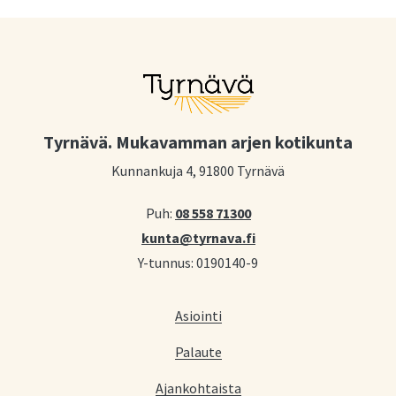
Tyrnävä. Mukavamman arjen kotikunta
Kunnankuja 4, 91800 Tyrnävä
Puh:
08 558 71300
kunta@tyrnava.fi
Y-tunnus: 0190140-9
Asiointi
Palaute
Ajankohtaista