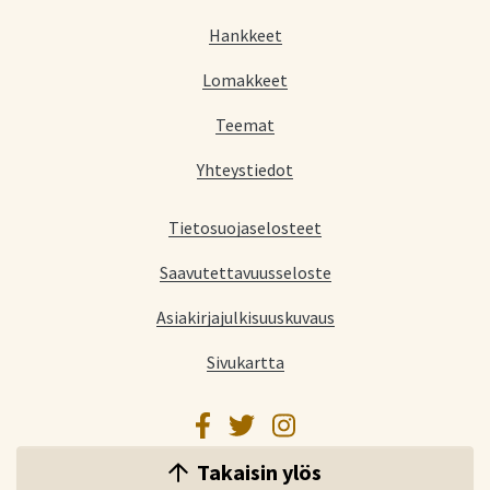
Hankkeet
Lomakkeet
Teemat
Yhteystiedot
Tietosuojaselosteet
Saavutettavuusseloste
Asiakirjajulkisuuskuvaus
Sivukartta
Facebook
Twitter
Instagram
Takaisin ylös