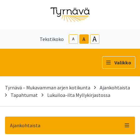
A
Tekstikoko
A
A
Valikko
Tyrnävä – Mukavamman arjen kotikunta
Ajankohtaista
Tapahtumat
Lukuiloa-ilta Myllykirjastossa
Ajankohtaista