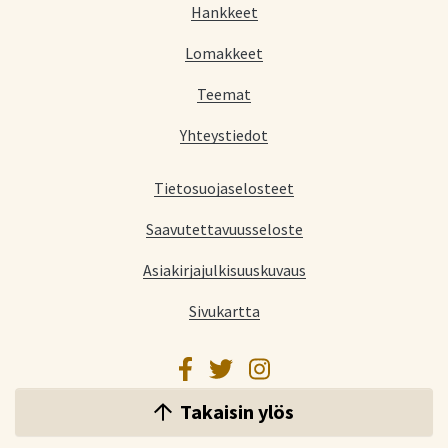
Hankkeet
Lomakkeet
Teemat
Yhteystiedot
Tietosuojaselosteet
Saavutettavuusseloste
Asiakirjajulkisuuskuvaus
Sivukartta
Facebook
Twitter
Instagram
Takaisin ylös