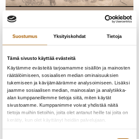
Suostumus
Yksityiskohdat
Tietoja
Tyrnävän kunnan näyttelytilassa Myllykirjastossa nähdään
helmikuussa italialaisen taiteilijan Enrico Mazzonen
näyttely.
Tämä sivusto käyttää evästeitä
Käytämme evästeitä tarjoamamme sisällön ja mainosten
Enrico Mazzone (s. 1982, Torino) on italialainen
räätälöimiseen, sosiaalisen median ominaisuuksien
kuvataiteilija, joka on työskennellyt laajasti ympäri
tukemiseen ja kävijämäärämme analysoimiseen. Lisäksi
Eurooppaa. Suomessa taiteilija on vaikuttanut muun
jaamme sosiaalisen median, mainosalan ja analytiikka-
muassa Porissa, Raumalla ja Oulussa. Mazzonen
alan kumppaneillemme tietoja siitä, miten käytät
mielenkiinto ja innostus suomalaista mytologiaa kohtaan
sivustoamme. Kumppanimme voivat yhdistää näitä
heräsi jo ennen kuin hän asui Suomessa, noin vuonna 2008.
tietoja muihin tietoihin, joita olet antanut heille tai joita on
kerätty, kun olet käyttänyt heidän palvelujaan.
Teoksensa Mazzone toteuttaa lyijykynällä käyttäen
tekniikkaa, jossa hän tekee pisteitä paperille ja lukuisat
Suostumuksen