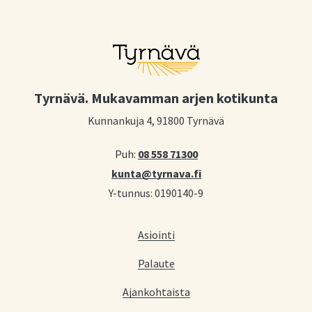
Tyrnävä. Mukavamman arjen kotikunta
Kunnankuja 4, 91800 Tyrnävä
Puh:
08 558 71300
kunta@tyrnava.fi
Y-tunnus: 0190140-9
Asiointi
Palaute
Ajankohtaista