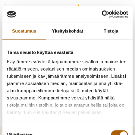
-
Takaisin puhelinluetteloon
Pirkola, Emilia
Suostumus
Yksityiskohdat
Tietoja
tuntiopettaja
Tämä sivusto käyttää evästeitä
Käytämme evästeitä tarjoamamme sisällön ja mainosten
040 191 8571
räätälöimiseen, sosiaalisen median ominaisuuksien
emilia.pirkola@tyrnava.fi
tukemiseen ja kävijämäärämme analysoimiseen. Lisäksi
jaamme sosiaalisen median, mainosalan ja analytiikka-
alan kumppaneillemme tietoja siitä, miten käytät
sivustoamme. Kumppanimme voivat yhdistää näitä
tietoja muihin tietoihin, joita olet antanut heille tai joita on
kerätty, kun olet käyttänyt heidän palvelujaan.
Suostumuksen
Välttämätön