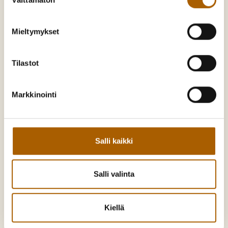
valinta
Mieltymykset
Tyrnävä. Mukavamman arjen kotikunta
Tilastot
Kunnankuja 4, 91800 Tyrnävä
Markkinointi
Puh:
08 558 71300
kunta@tyrnava.fi
Y-tunnus: 0190140-9
Salli kaikki
Asiointi
Salli valinta
Palaute
Ajankohtaista
Kiellä
Hankkeet