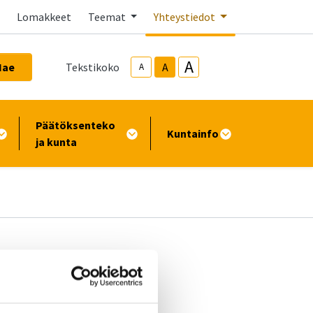
Lomakkeet
Teemat
Yhteystiedot
A
Hae
Tekstikoko
A
A
Päätöksenteko
Kuntainfo
ja kunta