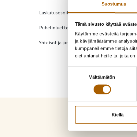
Suostumus
Linkki vie ulkoiselle sivustolle
Laskutusosoite
Tämä sivusto käyttää eväste
Puhelinluettelo
Käytämme evästeitä tarjoama
ja kävijämäärämme analysoim
Yhteisöt ja järjestöt
kumppaneillemme tietoja siitä
olet antanut heille tai joita o
Suostumuksen
Välttämätön
valinta
Kiellä