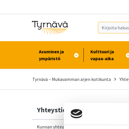
Siirry pääsisältöön (Paina Enter)
Asuminen ja
Kulttuuri ja
ympäristö
vapaa-aika
Tyrnävä – Mukavamman arjen kotikunta
Yhte
Yhteystiedot
Kunnan yhteystiedot