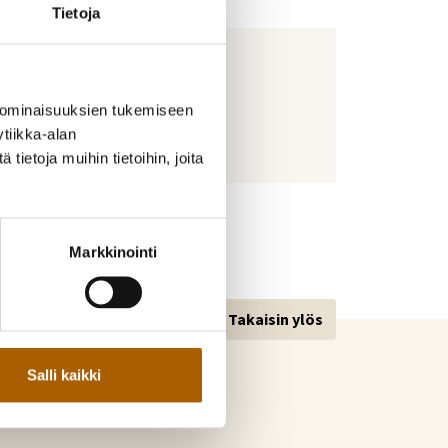
Tietoja
 ominaisuuksien tukemiseen
tiikka-alan
ietoja muihin tietoihin, joita
Markkinointi
Takaisin ylös
Salli kaikki
kunta