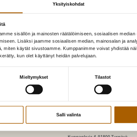
Yksityiskohdat
aluepäiväkodinjohtaja
itä
040 353 8248
mme sisällön ja mainosten räätälöimiseen, sosiaalisen median
iseen. Lisäksi jaamme sosiaalisen median, mainosalan ja analy
essi.pesonen@tyrnava.fi
, miten käytät sivustoamme. Kumppanimme voivat yhdistää näitä t
n kerätty, kun olet käyttänyt heidän palvelujaan.
Mieltymykset
Tilastot
Salli valinta
Tyrnävä. Mukavamman arjen koti
Kunnankuja 4, 91800 Tyrnävä