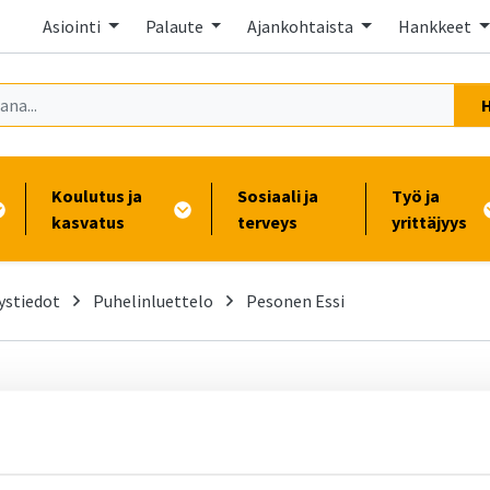
Asiointi
Palaute
Ajankohtaista
Hankkeet
Koulutus ja
Sosiaali ja
Työ ja
kasvatus
terveys
yrittäjyys
ystiedot
Puhelinluettelo
Pesonen Essi
-
Takaisin puhelinluetteloon
Pesonen, Essi