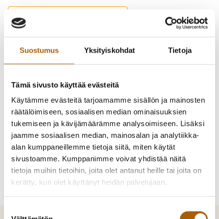
-
Takaisin puhelinluetteloon
Ojala, Antti
Suostumus
Yksityiskohdat
Tietoja
koulunkäynninohjaaja
Tämä sivusto käyttää evästeitä
Käytämme evästeitä tarjoamamme sisällön ja mainosten
050 438 0511
räätälöimiseen, sosiaalisen median ominaisuuksien
antti.ojala@tyrnava.fi
tukemiseen ja kävijämäärämme analysoimiseen. Lisäksi
jaamme sosiaalisen median, mainosalan ja analytiikka-
alan kumppaneillemme tietoja siitä, miten käytät
sivustoamme. Kumppanimme voivat yhdistää näitä
tietoja muihin tietoihin, joita olet antanut heille tai joita on
kerätty, kun olet käyttänyt heidän palvelujaan.
Suostumuksen
Välttämätön