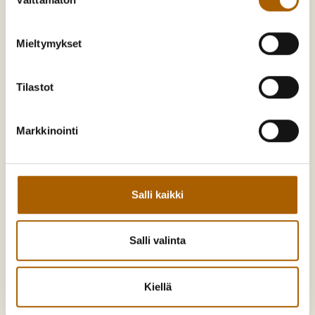
valinta
Mieltymykset
Tyrnävä. Mukavamman arjen kotikunta
Tilastot
Kunnankuja 4, 91800 Tyrnävä
Markkinointi
Puh:
08 558 71300
kunta@tyrnava.fi
Y-tunnus: 0190140-9
Salli kaikki
Asiointi
Salli valinta
Palaute
Ajankohtaista
Kiellä
Hankkeet