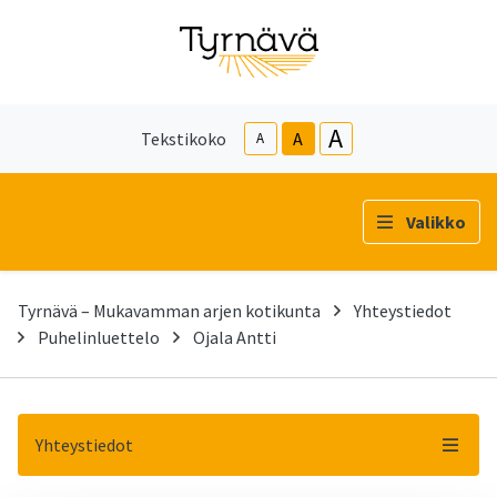
A
Tekstikoko
A
A
Valikko
Tyrnävä – Mukavamman arjen kotikunta
Yhteystiedot
Puhelinluettelo
Ojala Antti
Yhteystiedot