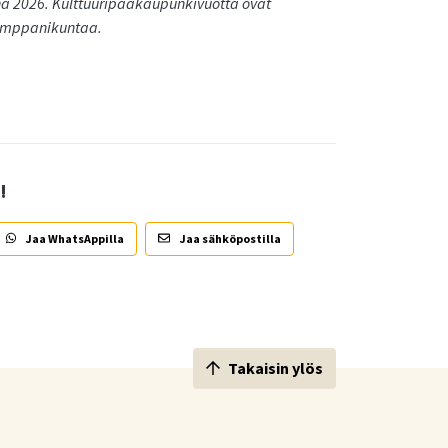
a 2026. Kulttuuripääkaupunkivuotta ovat
kumppanikuntaa.
!
Jaa WhatsAppilla
Jaa sähköpostilla
Takaisin ylös