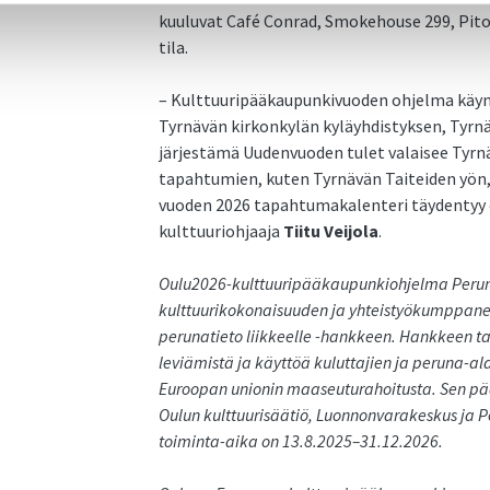
kuuluvat Café Conrad, Smokehouse 299, Pito
tila.
– Kulttuuripääkaupunkivuoden ohjelma käynn
Tyrnävän kirkonkylän kyläyhdistyksen, Tyr
järjestämä Uudenvuoden tulet valaisee Tyrnä
tapahtumien, kuten Tyrnävän Taiteiden yön,
vuoden 2026 tapahtumakalenteri täydentyy
kulttuuriohjaaja
Tiitu Veijola
.
Oulu2026-kulttuuripääkaupunkiohjelma Perun
kulttuurikokonaisuuden ja yhteistyökumppaneid
perunatieto liikkeelle -hankkeen. Hankkeen ta
leviämistä ja käyttöä kuluttajien ja peruna-
Euroopan unionin maaseuturahoitusta. Sen pää
Oulun kulttuurisäätiö, Luonnonvarakeskus ja 
toiminta-aika on 13.8.2025–31.12.2026.