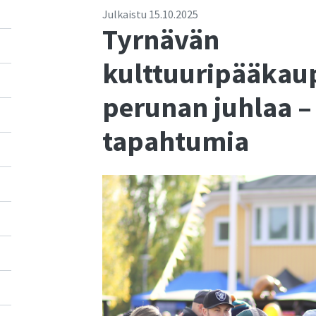
Julkaistu
15.10.2025
Tyrnävän
kulttuuripääkau
perunan juhlaa – 
tapahtumia