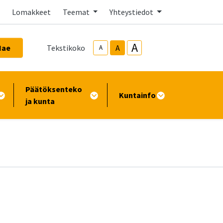
Lomakkeet
Teemat
Yhteystiedot
A
Hae
Tekstikoko
A
A
Päätöksenteko
Kuntainfo
ja kunta