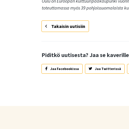
Oulu on Euroopan kulttuuripääkaupunki vuonn
toteuttamassa myös 39 pohjoissuomalaista 
Takaisin uutisiin
Piditkö uutisesta? Jaa se kaverille
Jaa Facebookissa
Jaa Twitterissä