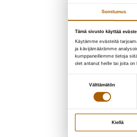
Suostumus
Tämä sivusto käyttää eväste
Käytämme evästeitä tarjoama
ja kävijämäärämme analysoim
kumppaneillemme tietoja siitä
olet antanut heille tai joita o
Suostumuksen
Välttämätön
valinta
Kiellä