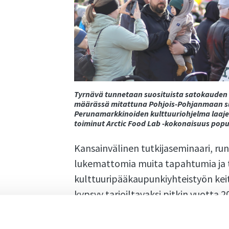
Tyrnävä tunnetaan suosituista satokauden
määrässä mitattuna Pohjois-Pohjanmaan s
Perunamarkkinoiden kulttuuriohjelma laaje
toiminut Arctic Food Lab -kokonaisuus popu
Kansainvälinen tutkijaseminaari, run
lukemattomia muita tapahtumia ja 
kulttuuripääkaupunkiyhteistyön keiti
kypsyy tarjoiltavaksi pitkin vuotta 2
Tiede ja teknologia kohtaavat uusilla tavoill