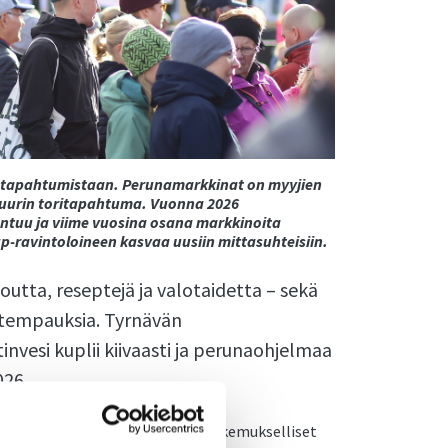
 tapahtumistaan. Perunamarkkinat on myyjien
uurin toritapahtuma. Vuonna 2026
ntuu ja viime vuosina osana markkinoita
p-ravintoloineen kasvaa uusiin mittasuhteisiin.
outta, reseptejä ja valotaidetta – sekä
tempauksia. Tyrnävän
nvesi kuplii kiivaasti ja perunaohjelmaa
026.
a viljelyskulttuurin, taiteen ja kokemukselliset