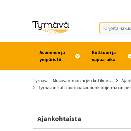
Siirry pääsisältöön (Paina Enter)
Asuminen ja
Kulttuuri ja
ympäristö
vapaa-aika
Tyrnävä – Mukavamman arjen kotikunta
Ajan
Tyrnävän kulttuuripääkaupunkiohjelma on peru
Ajankohtaista