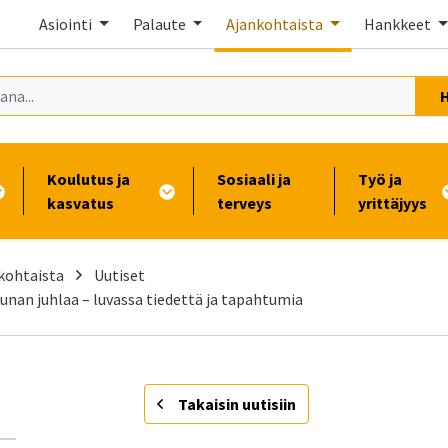
Asiointi
Palaute
Ajankohtaista
Hankkeet
Koulutus ja
Sosiaali ja
Työ ja
kasvatus
terveys
yrittäjyys
kohtaista
Uutiset
nan juhlaa – luvassa tiedettä ja tapahtumia
-
Takaisin uutisiin