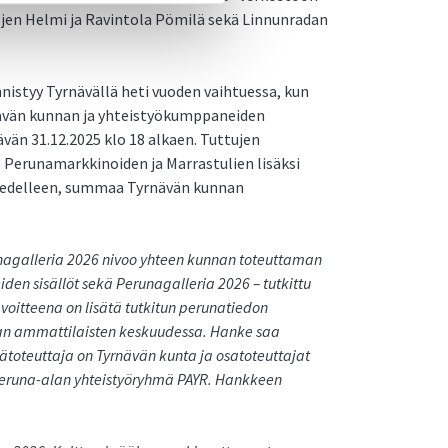
jen Helmi ja Ravintola Pömilä sekä Linnunradan
istyy Tyrnävällä heti vuoden vaihtuessa, kun
nävän kunnan ja yhteistyökumppaneiden
vän 31.12.2025 klo 18 alkaen. Tuttujen
 Perunamarkkinoiden ja Marrastulien lisäksi
 edelleen, summaa Tyrnävän kunnan
agalleria 2026 nivoo yhteen kunnan toteuttaman
en sisällöt sekä Perunagalleria 2026 – tutkittu
voitteena on lisätä tutkitun perunatiedon
alan ammattilaisten keskuudessa. Hanke saa
toteuttaja on Tyrnävän kunta ja osatoteuttajat
Peruna-alan yhteistyöryhmä PAYR. Hankkeen