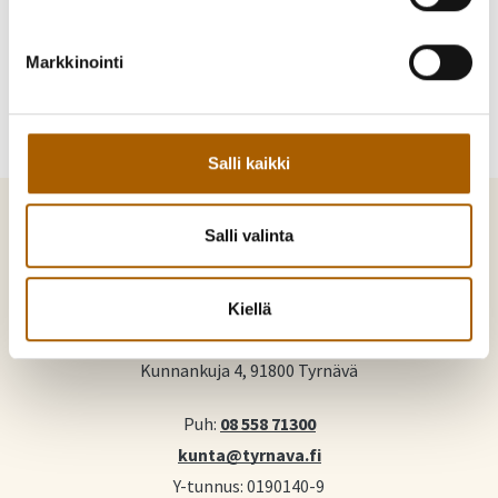
Jaa WhatsAppilla
Jaa sähköpostilla
Markkinointi
Salli kaikki
Salli valinta
Kiellä
Tyrnävä. Mukavamman arjen kotikunta
Kunnankuja 4, 91800 Tyrnävä
Puh:
08 558 71300
kunta@tyrnava.fi
Y-tunnus: 0190140-9