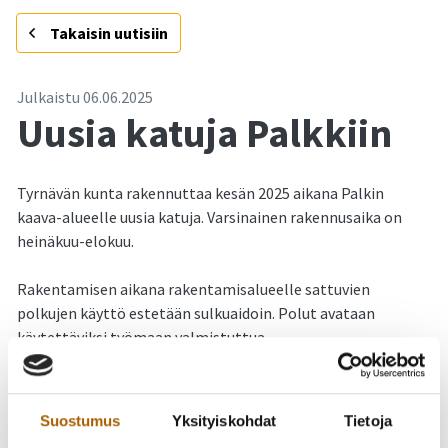
-
Takaisin uutisiin
Julkaistu
06.06.2025
Uusia katuja Palkkiin
Tyrnävän kunta rakennuttaa kesän 2025 aikana Palkin
kaava-alueelle uusia katuja. Varsinainen rakennusaika on
heinäkuu-elokuu.
Rakentamisen aikana rakentamisalueelle sattuvien
polkujen käyttö estetään sulkuaidoin. Polut avataan
käytettäviksi työmaan valmistuttua.
Rakennettavat kadut jätetään murskepintaisiksi ja tullaan
päällystämään myöhemmin.
Suostumus
Yksityiskohdat
Tietoja
Kunta pahoittelee rakentamisesta mahdollisesti