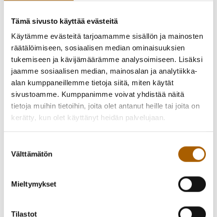
aiheutuvaa häiriötä paikallisille asukkaille ja muille tien- ja
polkujen käyttäjille.
Tämä sivusto käyttää evästeitä
Käytämme evästeitä tarjoamamme sisällön ja mainosten
Katso kartta rakentamisalueesta
räätälöimiseen, sosiaalisen median ominaisuuksien
tukemiseen ja kävijämäärämme analysoimiseen. Lisäksi
Lisätietoja:
jaamme sosiaalisen median, mainosalan ja analytiikka-
Juha Petäjäniemi
alan kumppaneillemme tietoja siitä, miten käytät
Yhdyskuntatekniikan päällikkö
sivustoamme. Kumppanimme voivat yhdistää näitä
+358 40 195 1963
tietoja muihin tietoihin, joita olet antanut heille tai joita on
kerätty, kun olet käyttänyt heidän palvelujaan.
Takaisin uutisiin
Suostumuksen
Välttämätön
valinta
Mieltymykset
Piditkö uutisesta? Jaa se kaverille!
Jaa Facebookissa
Jaa Twitterissä
Tilastot