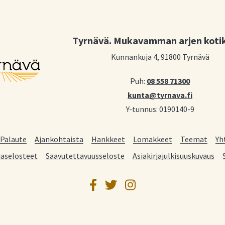
Tyrnävä. Mukavamman arjen koti
Kunnankuja 4, 91800 Tyrnävä
Puh:
08 558 71300
kunta@tyrnava.fi
Y-tunnus: 0190140-9
Palaute
Ajankohtaista
Hankkeet
Lomakkeet
Teemat
Yh
jaselosteet
Saavutettavuusseloste
Asiakirjajulkisuuskuvaus
Facebook
Twitter
Instagram