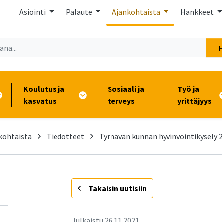
Asiointi
Palaute
Ajankohtaista
Hankkeet
Koulutus ja
Sosiaali ja
Työ ja
kasvatus
terveys
yrittäjyys
kohtaista
Tiedotteet
Tyrnävän kunnan hyvinvointikysely 
-
Takaisin uutisiin
Julkaistu
26.11.2021