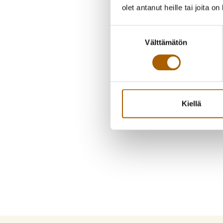
olet antanut heille tai joita o
Suostumuksen
Välttämätön
valinta
Kiellä