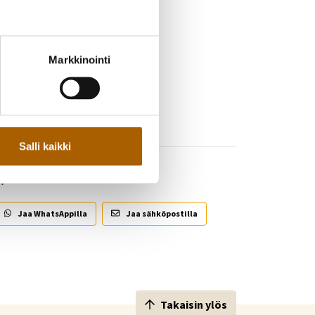
lsurveys.com/S/970CE8F6F27D1465
Markkinointi
Salli kaikki
!
Jaa WhatsAppilla
Jaa sähköpostilla
Takaisin ylös