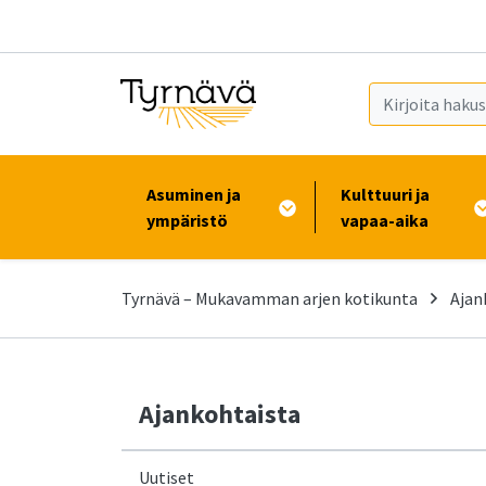
Siirry pääsisältöön (Paina Enter)
Asuminen ja
Kulttuuri ja
ympäristö
vapaa-aika
Tyrnävä – Mukavamman arjen kotikunta
Ajan
Ajankohtaista
Uutiset