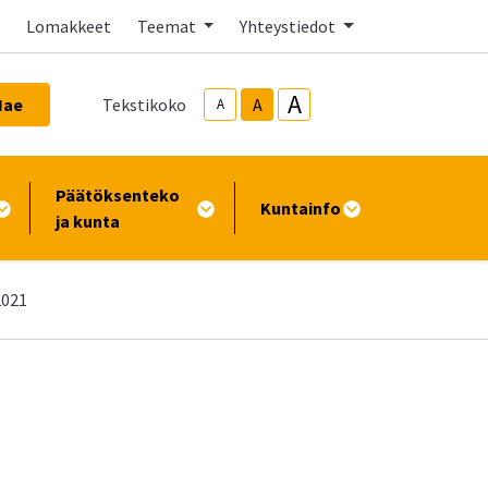
Lomakkeet
Teemat
Yhteystiedot
A
Hae
Tekstikoko
A
A
Päätöksenteko
Kuntainfo
ja kunta
2021