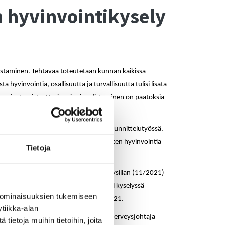
 hyvinvointikysely
stäminen. Tehtävää toteutetaan kunnan kaikissa
a hyvinvointia, osallisuutta ja turvallisuutta tulisi lisätä
a syrjäytymistä. Hyvinvoinnin edistäminen on päätöksiä
aston aukioloajoista.
aisten ääni kuulumaan hyvinvoinnin suunnittelutyössä.
ihen, mitkä teemat valitaan kuntalaisten hyvinvointia
Tietoja
ltuustoseminaarin (9/2021) ja yhdistysillan (11/2021)
tealueita ja hyvinvoinnin tekoja. Lisäksi kyselyssä
 ominaisuuksien tukemiseen
vän kunnan hyvinvointikertomusta 2021.
tiikka-alan
hkala puh. 040 568 34 04 ja sosiaali- ja terveysjohtaja
ietoja muihin tietoihin, joita