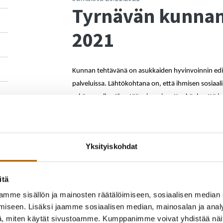
Tyrnävän kunnan
2021
Kunnan tehtävänä on asukkaiden hyvinvoinnin edi
palveluissa. Lähtökohtana on, että ihmisen sosiaalist
sekä samalla vähentää eriarvoisuutta, köyhyyttä j
esim. liikuntamahdollisuuksien tarjonnasta tai kirj
Hyvinvointikyselyn tarkoituksena on saada kuntal
Kyselyn kautta pääset vaikuttamaan kuntalaisena si
Yksityiskohdat
edistäviksi erityisteemoiksi vuosille 2022-2025.
Hyvinvointikyselyn runkona on käytetty etenkin va
itä
työpajoja, joissa nivottiin yhteen erilaisia painopis
mme sisällön ja mainosten räätälöimiseen, sosiaalisen median
hyödynnettiin hyvinvoinnin
tukipaketteja
ja Tyrnä
iseen. Lisäksi jaamme sosiaalisen median, mainosalan ja analy
Lisätietoja sivistys- ja hyvinvointijohtaja Elina Ve
, miten käytät sivustoamme. Kumppanimme voivat yhdistää näitä t