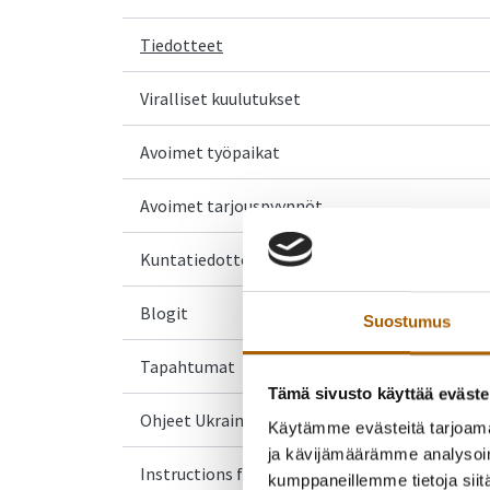
Tiedotteet
Viralliset kuulutukset
Avoimet työpaikat
Avoimet tarjouspyynnöt
Kuntatiedotteet
Blogit
Suostumus
Tapahtumat
Tämä sivusto käyttää eväste
Ohjeet Ukrainasta saapuville
Käytämme evästeitä tarjoama
ja kävijämäärämme analysoim
Instructions for Ukrainian arrivals
kumppaneillemme tietoja siitä