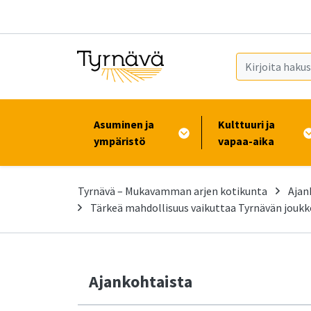
Siirry pääsisältöön (Paina Enter)
Asuminen ja
Kulttuuri ja
ympäristö
vapaa-aika
Tyrnävä – Mukavamman arjen kotikunta
Ajan
Tärkeä mahdollisuus vaikuttaa Tyrnävän joukko
Ajankohtaista