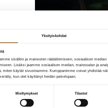
Yksityiskohdat
Tyrnäväläinen, nyt on tärkeä mahdollisuu
lippuhintoihin!
itä
Oulun seudun liikenne kehittää vyöhyke- ja l
mme sisällön ja mainosten räätälöimiseen, sosiaalisen median
joukkoliikennealueen asukkailla on mahdoll
iseen. Lisäksi jaamme sosiaalisen median, mainosalan ja analy
kehittämisessä on:
, miten käytät sivustoamme. Kumppanimme voivat yhdistää näitä t
n kerätty, kun olet käyttänyt heidän palvelujaan.
1) tasataksa koko seudun joukkoliikenteelle, 
joukkoliikennealueen ympäryskunnat ovat s
joukkoliikennelipun piirissä,
Mieltymykset
Tilastot
2) kahden vyöhykkeen malli, jossa Tyrnävä on