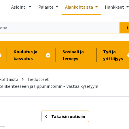
Asiointi
Palaute
Ajankohtaista
Hankkeet
Koulutus ja
Sosiaali ja
Työ ja
kasvatus
terveys
yrittäjyys
kohtaista
Tiedotteet
liikenteeseen ja lippuhintoihin – vastaa kyselyyn!
-
Takaisin uutisiin