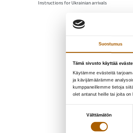
Instructions for Ukrainian arrivals
Suostumus
Tämä sivusto käyttää eväste
Käytämme evästeitä tarjoama
ja kävijämäärämme analysoim
kumppaneillemme tietoja siitä
olet antanut heille tai joita o
Suostumuksen
Välttämätön
valinta