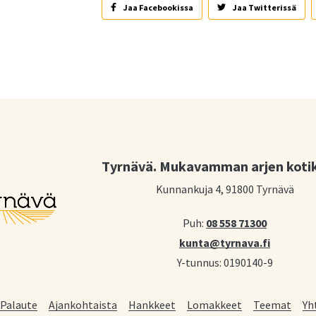
Jaa Facebookissa
Jaa Twitterissä
Tyrnävä. Mukavamman arjen koti
Kunnankuja 4, 91800 Tyrnävä
Puh:
08 558 71300
kunta@tyrnava.fi
Y-tunnus: 0190140-9
Palaute
Ajankohtaista
Hankkeet
Lomakkeet
Teemat
Yh