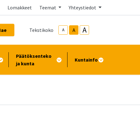
Lomakkeet
Teemat
Yhteystiedot
A
Hae
Tekstikoko
A
A
Päätöksenteko
Kuntainfo
ja kunta