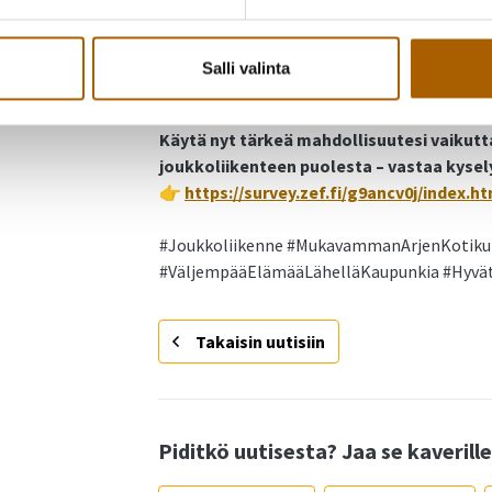
kakkosvyöhykkeen hinnoittelulla, tai
3) kolmen vyöhykkeen malli, jossa Tyrnävä o
Salli valinta
kolmosvyöhykkeen hinnoittelulla.
Käytä nyt tärkeä mahdollisuutesi vaikutt
joukkoliikenteen puolesta – vastaa kysel
👉
https://survey.zef.fi/g9ancv0j/index.h
#Joukkoliikenne #MukavammanArjenKotiku
#VäljempääElämääLähelläKaupunkia #Hyvä
Takaisin uutisiin
Piditkö uutisesta? Jaa se kaverille