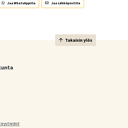
Jaa WhatsAppilla
Jaa sähköpostilla
Takaisin ylös
kunta
teystiedot