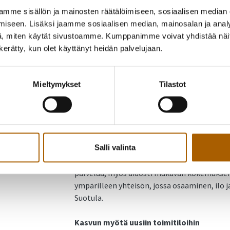
Tyrnävän Yrittäjien puheenjohtaja
Marika K
mme sisällön ja mainosten räätälöimiseen, sosiaalisen median
sekä Tyrnävän kunnanhallituksen puheenjohta
iseen. Lisäksi jaamme sosiaalisen median, mainosalan ja analy
Annukka Suotula
ojensivat yrittäjäpalkinn
, miten käytät sivustoamme. Kumppanimme voivat yhdistää näitä t
järjestetyillä Yrittäjien Remakka-etkoilla pe
n kerätty, kun olet käyttänyt heidän palvelujaan.
Annukka Suotula kertoo, että valinnan tehnyt
Nissilän halulla kehittää ja kasvattaa yritys
Mieltymykset
Tilastot
– Hius ja Kauneus Emerald on vakiinnuttanu
kauneudenhoitoalan yrityksenä. Yritys on l
uusiin toimitiloihin. Yritys järjestää aktiivis
kasvaa ja kehittää toimintaansa, kertoo Suot
Salli valinta
– Emeraldissa tunnelma on rento ja iloinen. 
palvelua, myös aidosti mukavan kokemuksen
ympärilleen yhteisön, jossa osaaminen, ilo j
Suotula.
Kasvun myötä uusiin toimitiloihin