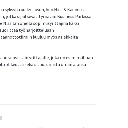
änä syksynä uuden luvun, kun Hius & Kauneus
n, jotka sijaitsevat Tyrnävän Business Parkissa
e Nissilän ohella sopimusyrittäjinä kaksi
 suorittaa työharjoitteluaan
astaanottotiimiin kuuluu myös asiakkaita
än vuosittain yrittäjälle, joka on esimerkillään
nut rohkeutta sekä sitoutumista oman alansa
!