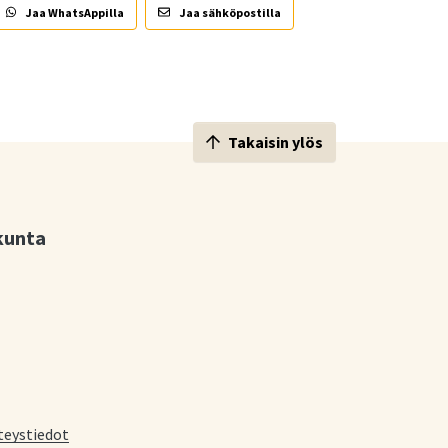
Jaa WhatsAppilla
Jaa sähköpostilla
Takaisin ylös
kunta
teystiedot