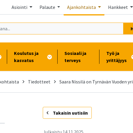
Asiointi
Palaute
Ajankohtaista
Hankkeet
Koulutus ja
Sosiaali ja
Työ ja
kasvatus
terveys
yrittäjyys
kohtaista
Tiedotteet
Saara Nissilä on Tyrnävän Vuoden yri
-
Takaisin uutisiin
Julkaistu
14.11.2025