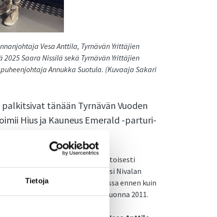
nnanjohtaja Vesa Anttila, Tyrnävän Yrittäjien
 2025 Saara Nissilä sekä Tyrnävän Yrittäjien
n puheenjohtaja Annukka Suotula. (Kuvaaja Sakari
t palkitsivat tänään Tyrnävän Vuoden
toimii Hius ja Kauneus Emerald -parturi-
enä yrittäjänä, joka on määrätietoisesti
 Hän valmistui parturi-kampaajaksi Nivalan
Tietoja
i Nivalassa, Kärsämäellä ja Oulussa ennen kuin
ti oman kampaamoalan yrityksen vuonna 2011.