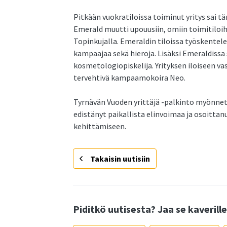
Pitkään vuokratiloissa toiminut yritys sai t
Emerald muutti upouusiin, omiin toimitiloihi
Topinkujalla. Emeraldin tiloissa työskentele
kampaajaa sekä hieroja. Lisäksi Emeraldissa
kosmetologiopiskelija. Yrityksen iloiseen v
tervehtivä kampaamokoira Neo.
Tyrnävän Vuoden yrittäjä -palkinto myönnetä
edistänyt paikallista elinvoimaa ja osoitta
kehittämiseen.
Takaisin uutisiin
Piditkö uutisesta? Jaa se kaverille