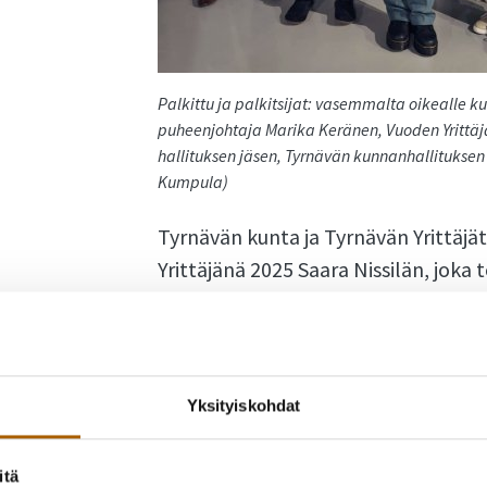
Palkittu ja palkitsijat: vasemmalta oikealle ku
puheenjohtaja Marika Keränen, Vuoden Yrittäjä
hallituksen jäsen, Tyrnävän kunnanhallitukse
Kumpula)
Tyrnävän kunta ja Tyrnävän Yrittäjä
Yrittäjänä 2025 Saara Nissilän, joka 
kampaamon yrittäjänä.
Saara tunnetaan energisenä ja lämminhenkis
kehittänyt omaa osaamistaan ja yritystään.
Yksityiskohdat
ammattiopistosta vuonna 2008 ja työskentel
toteutti pitkäaikaisen unelmansa ja perus
itä