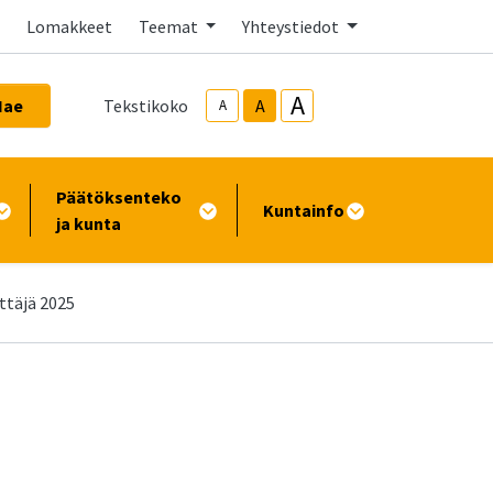
Lomakkeet
Teemat
Yhteystiedot
A
Hae
Tekstikoko
A
A
Päätöksenteko
Kuntainfo
ja kunta
ttäjä 2025