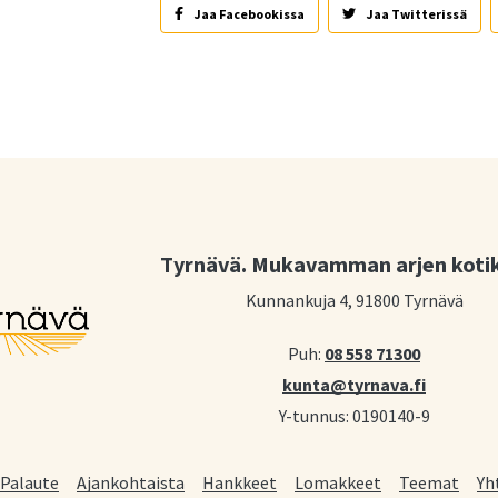
Jaa Facebookissa
Jaa Twitterissä
Tyrnävä. Mukavamman arjen koti
Kunnankuja 4, 91800 Tyrnävä
Puh:
08 558 71300
kunta@tyrnava.fi
Y-tunnus: 0190140-9
Palaute
Ajankohtaista
Hankkeet
Lomakkeet
Teemat
Yh