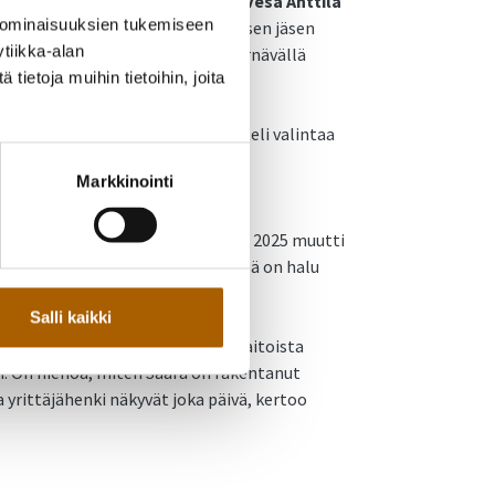
eränen
, Tyrnävän kunnanjohtaja
Vesa Anttila
 ominaisuuksien tukemiseen
ja, Tyrnävän Yrittäjien hallituksen jäsen
tiikka-alan
on Saaralle Juhlien Werstaalla Tyrnävällä
ietoja muihin tietoihin, joita
rjantaina 14.11.2025.
 Tyrnävän Yrittäjien raati perusteli valintaa
toimintaa.
Markkinointi
t paikkansa Tyrnävällä toimivana
aajentanut toimintaansa ja vuonna 2025 muutti
esti hyvinvointitapahtumia, ja heillä on halu
ula raadin perusteluista.
Salli kaikki
Asiakas saa aina paitsi ammattitaitoista
. On hienoa, miten Saara on rakentanut
a yrittäjähenki näkyvät joka päivä, kertoo