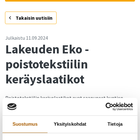
-
Takaisin uutisiin
Julkaistu
11.09.2024
Lakeuden Eko -
poistotekstiilin
keräyslaatikot
Poistotekstiilin keräyslaatikot ovat saapuneet kuntien
keskustoihin.
Poistotekstiilin keräyslaatikoiden sijainnit:
Suostumus
Yksityiskohdat
Tietoja
S-Market Tyrnävä, Vanhatie 5 TYRNÄVÄ