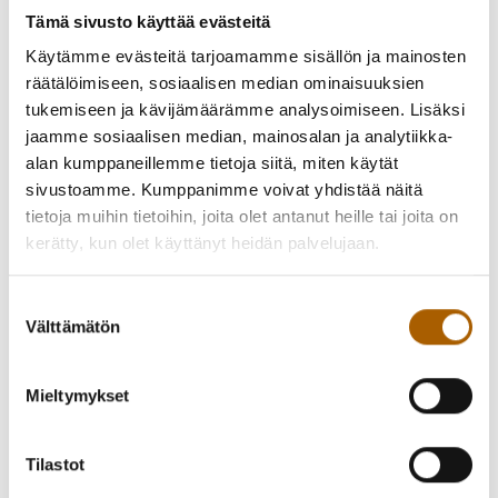
Tämä sivusto käyttää evästeitä
Lue lisää Lakeuden Ekon tiedotteesta.
Käytämme evästeitä tarjoamamme sisällön ja mainosten
räätälöimiseen, sosiaalisen median ominaisuuksien
tukemiseen ja kävijämäärämme analysoimiseen. Lisäksi
jaamme sosiaalisen median, mainosalan ja analytiikka-
alan kumppaneillemme tietoja siitä, miten käytät
sivustoamme. Kumppanimme voivat yhdistää näitä
tietoja muihin tietoihin, joita olet antanut heille tai joita on
kerätty, kun olet käyttänyt heidän palvelujaan.
Takaisin uutisiin
Suostumuksen
Välttämätön
valinta
Piditkö uutisesta? Jaa se kaverille!
Mieltymykset
Jaa Facebookissa
Jaa Twitterissä
Tilastot
Jaa WhatsAppilla
Jaa sähköpostilla