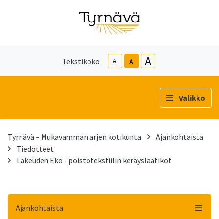
A
Tekstikoko
A
A
Valikko
Tyrnävä – Mukavamman arjen kotikunta
Ajankohtaista
Tiedotteet
Lakeuden Eko - poistotekstiilin keräyslaatikot
Ajankohtaista