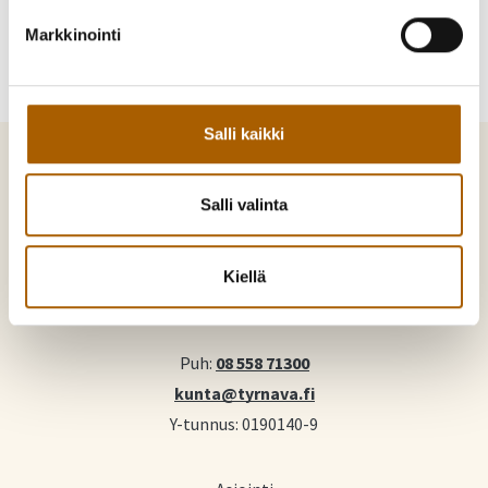
Markkinointi
Salli kaikki
Salli valinta
Tyrnävä. Mukavamman arjen kotikunta
Kiellä
Kunnankuja 4, 91800 Tyrnävä
Puh:
08 558 71300
kunta@tyrnava.fi
Y-tunnus: 0190140-9