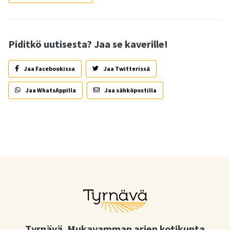
Piditkö uutisesta? Jaa se kaverille!
Jaa Facebookissa
Jaa Twitterissä
Jaa WhatsAppilla
Jaa sähköpostilla
Tyrnävä. Mukavamman arjen kotikunta