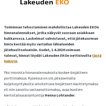
Toiminnan tehostaminen mahdollistaa Lakeuden EKOn
hinnanalennukset, jotka näkyvät suoraan asiakkaan
kukkarossa. Laskelmat vahvistavat, että jätekuorman
hinta kestää myös vertailun lähialueiden
jätehuoltoalueisiin. Uudet, 1.4.2024 voimaan
tulevat, hinnat löydät Lakeuden EKOn nettisivuilta
tästä
linkistä
.
Yksi monista hinnanalennuksista koskee biojätteen
porttimaksua. Kyseessä on siis jäteasemalla
kuljetusyrityksiltä veloitettava biojätteen käsittelymaksu
eli niin sanottu vastaanottomaksu, avaa kuntien
kiertotalousasiantuntija
Henna Lohtander
.