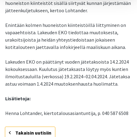
huoneiston kiinteistöt sisällä siirtyvät kunnan järjestämään
jätteenkuljetukseen, kertoo Lohtander.
Enintään kolmen huoneiston kiinteistöillä liittyminen on
vapaaehtoista. Lakeuden EKO tiedottaa muutoksesta,
urakoitsijoista ja heidän yhteystiedoistaan jokaiseen
kotitalouteen jaettavalla infokirjeellä maaliskuun aikana.
Lakeuden EKO on päättänyt vuoden jätetaksoista 14.2.2024
kokouksessaan. Kuulutus jätetaksasta löytyy myös kuntien
ilmoitustauluilla (verkossa) 19.2.2024–02.04.2024. Jätetaksa
astuu voimaan 1.4.2024 muutoksenhausta huolimatta.
Lisätietoja:
Henna Lohtander, kiertotalousasiantuntija, p. 040 587 6508
Takaisin uutisiin