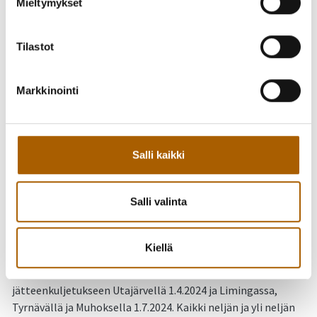
Mieltymykset
lajittelemalla kärrykuormansa huolellisesti, sillä Lakeuden
EKO vastaanottaa useita jätejakeita maksutta.
Tilastot
Keräyspalvelu tilataan
jatkossa kunnan
Markkinointi
kilpailuttamalta
urakoitsijalta
Salli kaikki
Bio- ja pakkausjätteiden osalta taajamissa tulee käyttöön
Salli valinta
kunnan järjestämä jätteenkuljetus eli esimerkiksi kartonki-
ja muovipakkausten keräyspalvelu tulee tilata 1.4.2024
lähtien kunnan kilpailuttamalta urakoitsijalta.
Kiellä
– Biojätteet siirtyvät kunnan järjestämään
jätteenkuljetukseen Utajärvellä 1.4.2024 ja Limingassa,
Tyrnävällä ja Muhoksella 1.7.2024. Kaikki neljän ja yli neljän