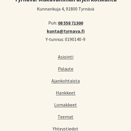
Kunnankuja 4, 91800 Tyrnävä
Puh:
08 558 71300
kunta@tyrnava.fi
Y-tunnus: 0190140-9
Asiointi
Palaute
Ajankohtaista
Hankkeet
Lomakkeet
Teemat
Yhteystiedot