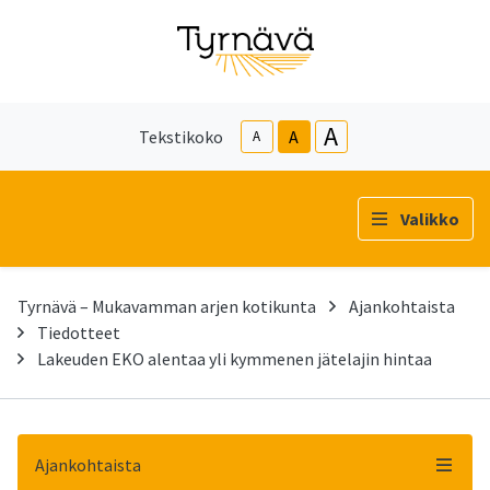
A
Tekstikoko
A
A
Valikko
Tyrnävä – Mukavamman arjen kotikunta
Ajankohtaista
Tiedotteet
Lakeuden EKO alentaa yli kymmenen jätelajin hintaa
Ajankohtaista