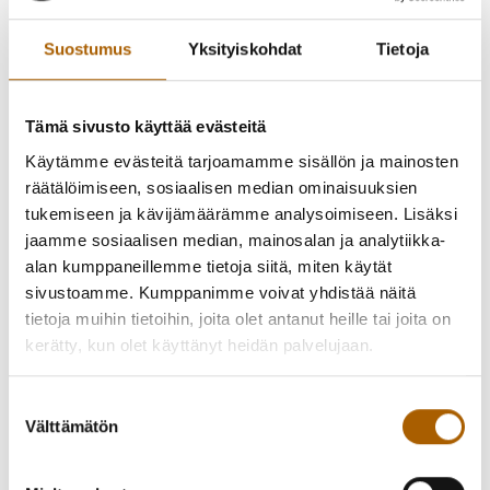
myös sellaisia, joita ihmiset herkästi vievät luontoon, jos
niiden hävittäminen asianmukaisesti on liian kallista,
Suostumus
Yksityiskohdat
Tietoja
kertoo Lakeuden EKO -lautakunnan puheenjohtaja
Tuomas
Ahola
.
Tämä sivusto käyttää evästeitä
Jäteasemien hintojen hinnanalennukset liikkuvat 12,5 ja 50
Käytämme evästeitä tarjoamamme sisällön ja mainosten
prosentin välillä. Muun muassa muiden kuin puisten tuolien
räätälöimiseen, sosiaalisen median ominaisuuksien
hintaa on alennettu 50 prosenttia ja muiden huonekalujen
tukemiseen ja kävijämäärämme analysoimiseen. Lisäksi
kappalehintoja keskimäärin 25 prosenttia.
jaamme sosiaalisen median, mainosalan ja analytiikka-
alan kumppaneillemme tietoja siitä, miten käytät
– Olemme erittäin tyytyväisiä, että olemme saaneet
sivustoamme. Kumppanimme voivat yhdistää näitä
tehostettua toimintaamme ja tämän mittakaavan
tietoja muihin tietoihin, joita olet antanut heille tai joita on
hinnanalennukset ovat mahdollisia. Yhteinen tavoite meillä
kerätty, kun olet käyttänyt heidän palvelujaan.
Lakeuden EKOssa on saada mahdollisimman paljon, jopa
kaikki, materiaali kiertoon, Ahola jatkaa.
Suostumuksen
Välttämätön
Jätekuorman hinta Lakeuden EKOlla on vertailukelpoinen
valinta
lähialueiden jätehuoltoalueisiin verrattuna. Oman
jätekuorman hintaan jäteasemalla voi vaikuttaa myös