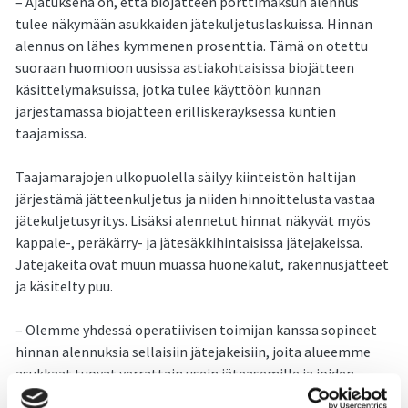
– Ajatuksena on, että biojätteen porttimaksun alennus
tulee näkymään asukkaiden jätekuljetuslaskuissa. Hinnan
alennus on lähes kymmenen prosenttia. Tämä on otettu
suoraan huomioon uusissa astiakohtaisissa biojätteen
käsittelymaksuissa, jotka tulee käyttöön kunnan
järjestämässä biojätteen erilliskeräyksessä kuntien
taajamissa.
Taajamarajojen ulkopuolella säilyy kiinteistön haltijan
järjestämä jätteenkuljetus ja niiden hinnoittelusta vastaa
jätekuljetusyritys. Lisäksi alennetut hinnat näkyvät myös
kappale-, peräkärry- ja jätesäkkihintaisissa jätejakeissa.
Jätejakeita ovat muun muassa huonekalut, rakennusjätteet
ja käsitelty puu.
– Olemme yhdessä operatiivisen toimijan kanssa sopineet
hinnan alennuksia sellaisiin jätejakeisiin, joita alueemme
asukkaat tuovat verrattain usein jäteasemille ja joiden
hinnoista on tullut palautetta. Nämä samat jakeet ovat