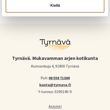
Kiellä
Tyrnävä. Mukavamman arjen kotikunta
Kunnankuja 4, 91800 Tyrnävä
Puh:
08 558 71300
kunta@tyrnava.fi
Y-tunnus: 0190140-9
Asiointi