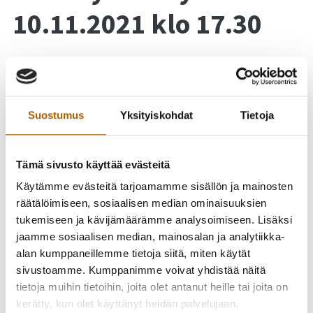
10.11.2021 klo 17.30
Tyrnävän kunta kutsuu yhdistystoimijat mukaan laajan
hyvinvointikertomuksen valmisteluun vuosille 2022-2025. Tule
mukaan vaikuttamaan kunnan hyvinvointityön tulevien vuosien
Suostumus
Yksityiskohdat
Tietoja
keskeisiin painopistealueisiin ja teemoihin! Tilaisuudessa
kahvitarjoilu.
Tämä sivusto käyttää evästeitä
Käytämme evästeitä tarjoamamme sisällön ja mainosten
räätälöimiseen, sosiaalisen median ominaisuuksien
tukemiseen ja kävijämäärämme analysoimiseen. Lisäksi
jaamme sosiaalisen median, mainosalan ja analytiikka-
alan kumppaneillemme tietoja siitä, miten käytät
sivustoamme. Kumppanimme voivat yhdistää näitä
tietoja muihin tietoihin, joita olet antanut heille tai joita on
kerätty, kun olet käyttänyt heidän palvelujaan.