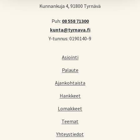
Kunnankuja 4, 91800 Tyrnävä
Puh:
08 558 71300
kunta@tyrnava.fi
Y-tunnus: 0190140-9
Asiointi
Palaute
Ajankohtaista
Hankkeet
Lomakkeet
Teemat
Yhteystiedot