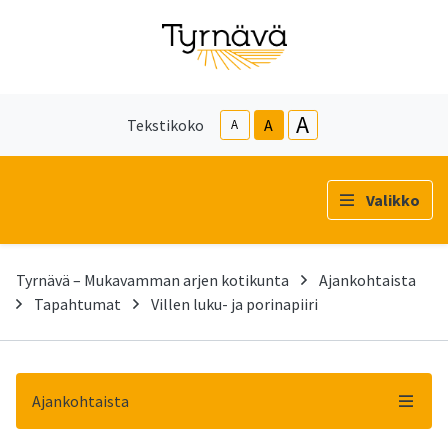
A
Tekstikoko
A
A
Valikko
Tyrnävä – Mukavamman arjen kotikunta
Ajankohtaista
Tapahtumat
Villen luku- ja porinapiiri
Ajankohtaista