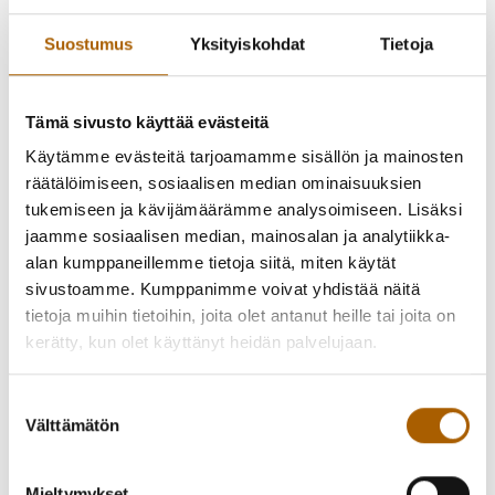
-
25.09.2023
18:00
-
20:00
Villen luku- ja
Suostumus
Yksityiskohdat
Tietoja
porinapiiri
Tämä sivusto käyttää evästeitä
Käytämme evästeitä tarjoamamme sisällön ja mainosten
räätälöimiseen, sosiaalisen median ominaisuuksien
tukemiseen ja kävijämäärämme analysoimiseen. Lisäksi
jaamme sosiaalisen median, mainosalan ja analytiikka-
alan kumppaneillemme tietoja siitä, miten käytät
sivustoamme. Kumppanimme voivat yhdistää näitä
tietoja muihin tietoihin, joita olet antanut heille tai joita on
kerätty, kun olet käyttänyt heidän palvelujaan.
Suostumuksen
Välttämätön
valinta
Takaisin tapahtumiin
Mieltymykset