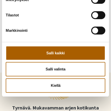
Tilastot
Kutsu kaveri mukaan!
Markkinointi
Jaa Facebookissa
Jaa Twitterissä
Jaa WhatsAppilla
Jaa sähköpostilla
Salli kaikki
Salli valinta
Kiellä
Tyrnävä. Mukavamman arjen kotikunta