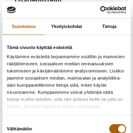
Lisätiedustelut
SPR Veripalvelu
Oulun Veripalvelu 029 300 1110, maksuton
Suostumus
Yksityiskohdat
Tietoja
luovuttajainfo 0800 0 5801 (arkisin klo 8–17)
Tämä sivusto käyttää evästeitä
Käytämme evästeitä tarjoamamme sisällön ja mainosten
-
23.01.2023
14:00
-
18:00
räätälöimiseen, sosiaalisen median ominaisuuksien
Verenluovutus
tukemiseen ja kävijämäärämme analysoimiseen. Lisäksi
jaamme sosiaalisen median, mainosalan ja analytiikka-
alan kumppaneillemme tietoja siitä, miten käytät
Tervetuloa verenluovutukseen!
sivustoamme. Kumppanimme voivat yhdistää näitä
tietoja muihin tietoihin, joita olet antanut heille tai joita on
kerätty, kun olet käyttänyt heidän palvelujaan.
Verenluovutus maanantaina 23.1.2023 klo 14.00–18.00
Tyrnävän seurakuntatalolla (Mankilantie 1, 91800 Tyrnävä).
Suostumuksen
Varaa aika netistä:
https://ajanvaraus.veripalvelu.fi/VP
.
Välttämätön
valinta