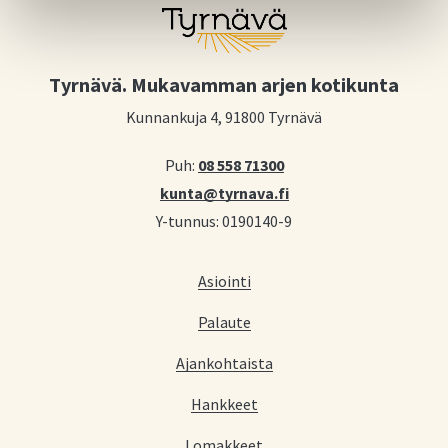
Tyrnävä. Mukavamman arjen kotikunta
Kunnankuja 4, 91800 Tyrnävä
Puh:
08 558 71300
kunta@tyrnava.fi
Y-tunnus: 0190140-9
Asiointi
Palaute
Ajankohtaista
Hankkeet
Lomakkeet