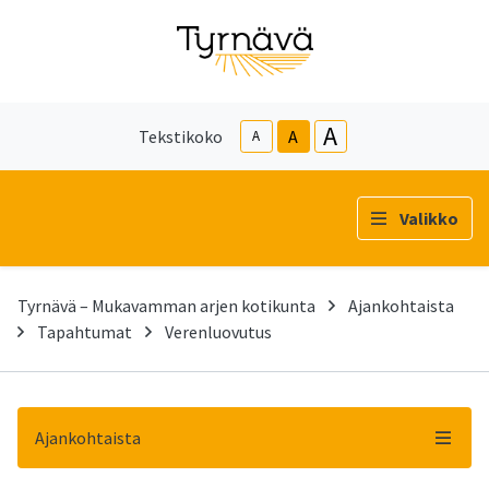
A
Tekstikoko
A
A
Valikko
Tyrnävä – Mukavamman arjen kotikunta
Ajankohtaista
Tapahtumat
Verenluovutus
Ajankohtaista