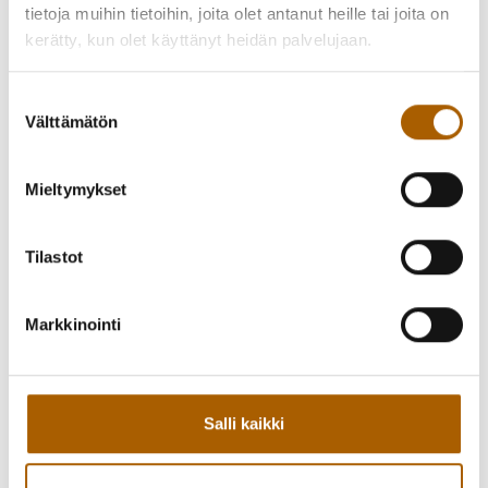
tietoja muihin tietoihin, joita olet antanut heille tai joita on
kerätty, kun olet käyttänyt heidän palvelujaan.
Suostumuksen
Välttämätön
valinta
Mieltymykset
Tilastot
Markkinointi
Takaisin tapahtumiin
Salli kaikki
Kutsu kaveri mukaan!