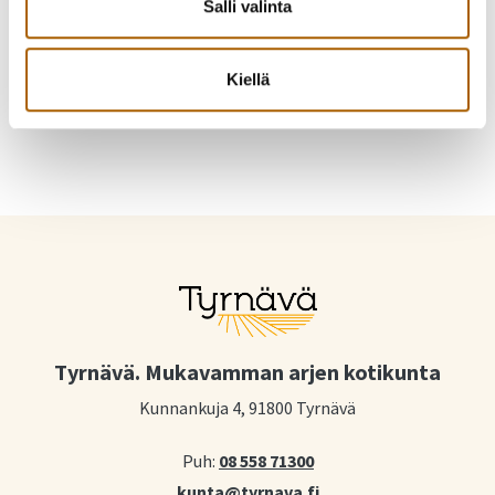
Salli valinta
Jaa Facebookissa
Jaa Twitterissä
Jaa WhatsAppilla
Jaa sähköpostilla
Kiellä
Tyrnävä. Mukavamman arjen kotikunta
Kunnankuja 4, 91800 Tyrnävä
Puh:
08 558 71300
kunta@tyrnava.fi