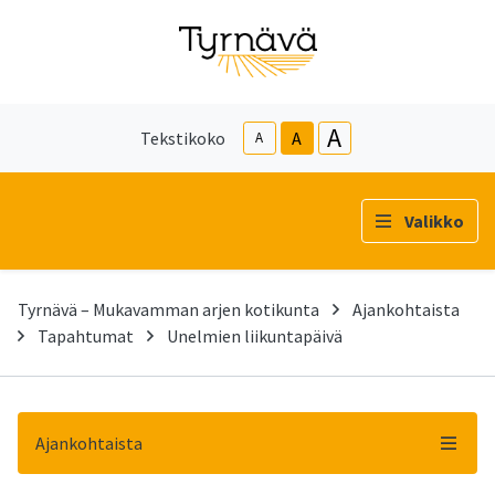
A
Tekstikoko
A
A
Valikko
Tyrnävä – Mukavamman arjen kotikunta
Ajankohtaista
Tapahtumat
Unelmien liikuntapäivä
Ajankohtaista