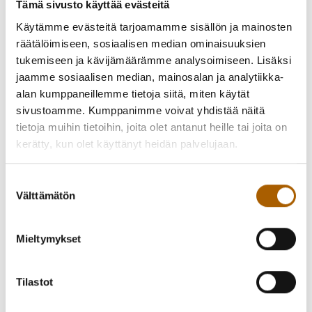
Tämä sivusto käyttää evästeitä
Klo 14-15 Roustinrannan ulkoliikuntapuiston avajaiset
Käytämme evästeitä tarjoamamme sisällön ja mainosten
Ulkoliikuntapuisto sijaitsee kirkonkylän kuntoradan
räätälöimiseen, sosiaalisen median ominaisuuksien
varrella: Piimätie/Huitutie. Pysäköinti Ketolantie 8.
tukemiseen ja kävijämäärämme analysoimiseen. Lisäksi
jaamme sosiaalisen median, mainosalan ja analytiikka-
Yhteinen jumppa
alan kumppaneillemme tietoja siitä, miten käytät
Arvontaa
sivustoamme. Kumppanimme voivat yhdistää näitä
Tarjolla mehua ja keksejä
tietoja muihin tietoihin, joita olet antanut heille tai joita on
Jekku Jänön tehtävärata lapsille
kerätty, kun olet käyttänyt heidän palvelujaan.
Klo 15-18 Roustinrannan ulkoilupuiston avajaisten
"jatkot", järjestäjänä Tyrnävän Sydänyhdistys
Suostumuksen
Välttämätön
valinta
Luontobingo / lintuvisa
Mehutarjoilu
Mieltymykset
Käivjöiden kesken arvotaan yllätyspalkinto
Klo 18 -> Säbätapahtuma Rantaroustin koulun
Tilastot
puhapiirissä, järjestäjänä Tyrnävän Palloseura