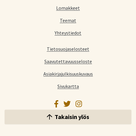
Lomakkeet
Teemat
Yhteystiedot
Tietosuojaselosteet
Saavutettavuusseloste
Asiakirjajulkisuuskuvaus
Sivukartta
Facebook
Twitter
Instagram
Takaisin ylös