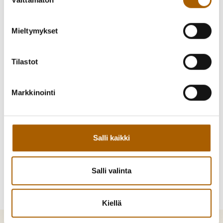
valinta
Lämpimästi tervetuloa!
Mieltymykset
Takaisin tapahtumiin
Tilastot
Markkinointi
Kutsu kaveri mukaan!
Jaa Facebookissa
Jaa Twitterissä
Salli kaikki
Jaa WhatsAppilla
Jaa sähköpostilla
Salli valinta
Kiellä