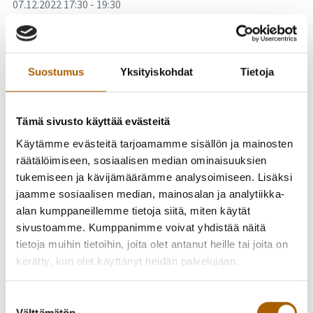
-
07.12.2022
17:30
-
19:30
Tyrnävän yhdistysilta
Aika: Keskiviikkona 7.12.2022 klo 17.30–19.30
Suostumus
Yksityiskohdat
Tietoja
Paikka: Valtuustosali, kunnantalo (Kunnankuja 4)
Ohjelma
Tämä sivusto käyttää evästeitä
Käytämme evästeitä tarjoamamme sisällön ja mainosten
Tilaisuuden avaus
räätälöimiseen, sosiaalisen median ominaisuuksien
Lähellä.fi
tukemiseen ja kävijämäärämme analysoimiseen. Lisäksi
Nouseva Rannikkoseutu ry: Kv-hankkeet ja nuorten asiat
jaamme sosiaalisen median, mainosalan ja analytiikka-
Kunnan ja yhdistysten yhteistyöasiakirjan päivitys
alan kumppaneillemme tietoja siitä, miten käytät
Toiveet ja tarpeet yhteistyölle 2023
sivustoamme. Kumppanimme voivat yhdistää näitä
tietoja muihin tietoihin, joita olet antanut heille tai joita on
Ilmoittautumiset: Anne Tiirikainen, työllisyys- ja
kerätty, kun olet käyttänyt heidän palvelujaan.
hyvinvointikoordinaattori: anne.tiirikainen@tyrnava.fi /
044 497 1067 tai Jyrki Siekkinen, liikuntasihteeri:
Suostumuksen
jyrki.siekkinen@tyrnava.fi / 050 080 3814
Välttämätön