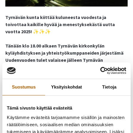
Tyrnävän kunta kiittää kuluneesta vuodesta ja
toivottaa kaikille hyvää ja menestyksekästä uutta
vuotta 2025! ✨✨✨
Tänään klo 18.00 alkaen Tyrnävän kirkonkylän
kyläyhdistyksen ja yhteistyökumppaneiden järjestämä
Uudenvuoden tulet valaisee jälleen Tyrnävän
kuntakeskuksen.
Seuraa tapahtuman Facebook-sivua ja tule mukaan! 👉
Suostumus
Yksityiskohdat
Tietoja
https://fb.me/e/8e85Avyyk
Toista kertaa tapahtumaa organisoiva Tyrnävän
Tämä sivusto käyttää evästeitä
kirkonkylän kyläyhdistys sytyttää yhteistyökumppaneineen
uudenvuodenaattona 31.12.2024 klo 18 alkaen roihut
Käytämme evästeitä tarjoamamme sisällön ja mainosten
maanteiden varsille Tyrnävän kuntakeskukseen. Roihut
räätälöimiseen, sosiaalisen median ominaisuuksien
valaisevat ajoväylien varsia kirkonkylän liikenneympyrältä
tukemiseen ja kävijämäärämme analysoimiseen. Lisäksi