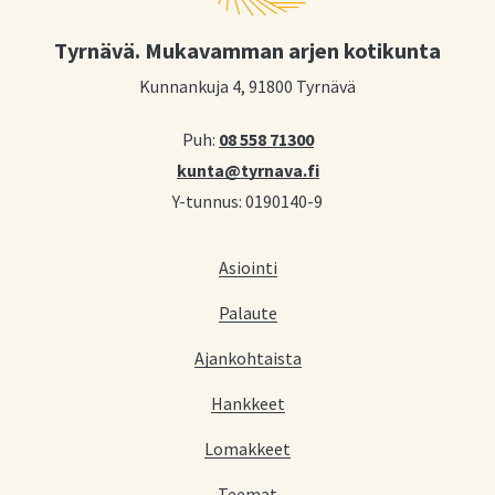
Tyrnävä. Mukavamman arjen kotikunta
Kunnankuja 4, 91800 Tyrnävä
Puh:
08 558 71300
kunta@tyrnava.fi
Y-tunnus: 0190140-9
Asiointi
Palaute
Ajankohtaista
Hankkeet
Lomakkeet
Teemat