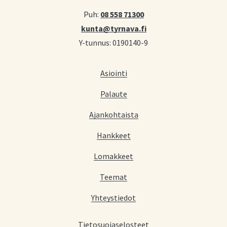
Puh:
08 558 71300
kunta@tyrnava.fi
Y-tunnus: 0190140-9
Asiointi
Palaute
Ajankohtaista
Hankkeet
Lomakkeet
Teemat
Yhteystiedot
Tietosuojaselosteet