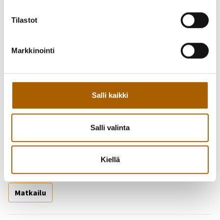
Tilastot
Markkinointi
Salli kaikki
Takaisin tapahtumiin
Salli valinta
Kiellä
Asiasanat
Matkailu