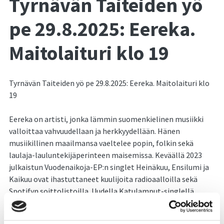
Tyrnävän Taiteiden yö
pe 29.8.2025: Eereka.
Maitolaituri klo 19
Tyrnävän Taiteiden yö pe 29.8.2025: Eereka. Maitolaituri klo
19
Eereka on artisti, jonka lämmin suomenkielinen musiikki
valloittaa vahvuudellaan ja herkkyydellään. Hänen
musiikillinen maailmansa vaeltelee popin, folkin sekä
laulaja-lauluntekijäperinteen maisemissa. Keväällä 2023
julkaistun Vuodenaikoja-EP:n singlet Heinäkuu, Ensilumi ja
Kaikuu ovat ihastuttaneet kuulijoita radioaalloilla sekä
Spotifyn soittolistoilla. Uudella Katulamput-singlellä
Eereka näyttää itsestään uusia puolia
laulunkirjoittajana. Eerekan vahvuuksiksi on kuvattu vahvaa