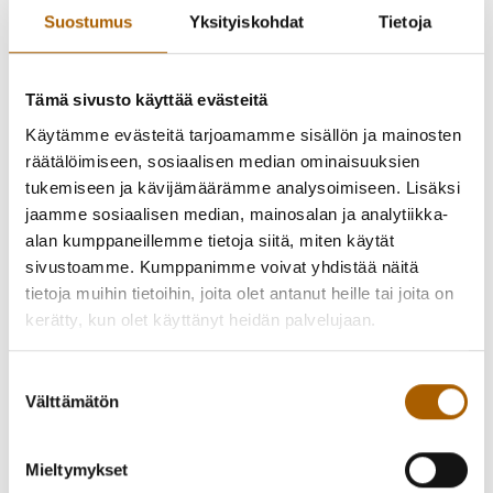
lauluääntä, lämmintä läsnäoloa sekä herkkää
Suostumus
Yksityiskohdat
Tietoja
tarinankerrontaa: "Eerekalla on voima koskettaa laulullaan
ja läsnäolollaan."
Tämä sivusto käyttää evästeitä
https://linktr.ee/eereka
Käytämme evästeitä tarjoamamme sisällön ja mainosten
räätälöimiseen, sosiaalisen median ominaisuuksien
tukemiseen ja kävijämäärämme analysoimiseen. Lisäksi
jaamme sosiaalisen median, mainosalan ja analytiikka-
alan kumppaneillemme tietoja siitä, miten käytät
sivustoamme. Kumppanimme voivat yhdistää näitä
tietoja muihin tietoihin, joita olet antanut heille tai joita on
kerätty, kun olet käyttänyt heidän palvelujaan.
Suostumuksen
Välttämätön
valinta
Mieltymykset