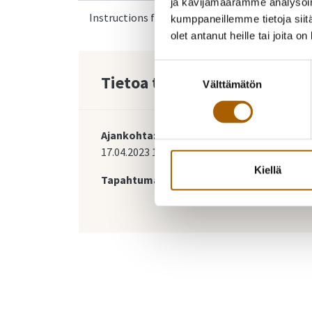
ja kävijämäärämme analysoim
Instructions for Ukrainian arrivals
kumppaneillemme tietoja siitä
olet antanut heille tai joita o
Suostumuksen
Tietoa tapahtumasta
Välttämätön
valinta
Ajankohta:
17.04.2023
16:12
-
30.04.2023
23:59
Kiellä
Tapahtumapaikka: