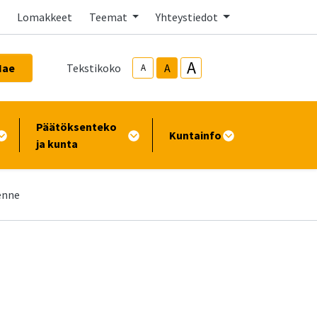
Lomakkeet
Teemat
Yhteystiedot
A
Hae
Tekstikoko
A
A
Päätöksenteko
Kuntainfo
ja kunta
enne