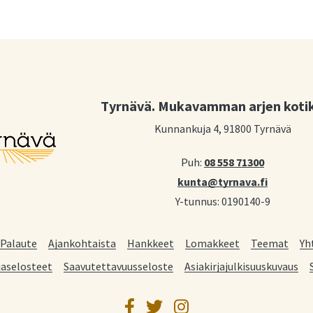
Tyrnävä. Mukavamman arjen koti
Kunnankuja 4, 91800 Tyrnävä
Puh:
08 558 71300
kunta@tyrnava.fi
Y-tunnus: 0190140-9
Palaute
Ajankohtaista
Hankkeet
Lomakkeet
Teemat
Yh
jaselosteet
Saavutettavuusseloste
Asiakirjajulkisuuskuvaus
Facebook
Twitter
Instagram