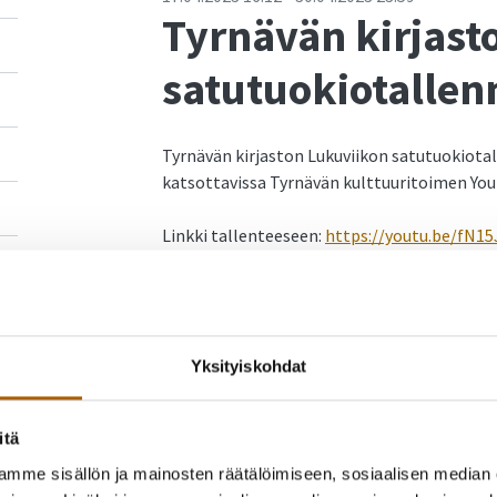
Tyrnävän kirjast
satutuokiotallen
Tyrnävän kirjaston Lukuviikon satutuokiotall
katsottavissa Tyrnävän kulttuuritoimen You
Linkki tallenteeseen:
https://youtu.be/fN15
Yksityiskohdat
itä
mme sisällön ja mainosten räätälöimiseen, sosiaalisen median