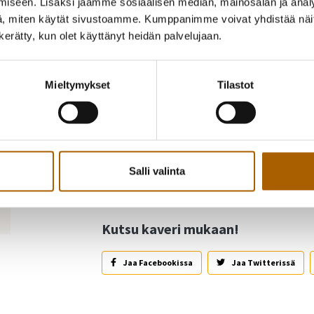
iseen. Lisäksi jaamme sosiaalisen median, mainosalan ja analy
, miten käytät sivustoamme. Kumppanimme voivat yhdistää näitä t
n kerätty, kun olet käyttänyt heidän palvelujaan.
Mieltymykset
Tilastot
Takaisin tapahtumiin
Salli valinta
Kutsu kaveri mukaan!
Jaa Facebookissa
Jaa Twitterissä