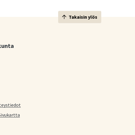
Takaisin ylös
kunta
teystiedot
Sivukartta