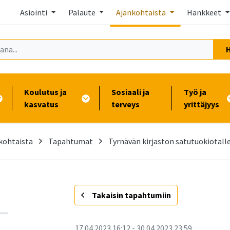
Asiointi
Palaute
Ajankohtaista
Hankkeet
Koulutus ja
Sosiaali ja
Työ ja
kasvatus
terveys
yrittäjyys
kohtaista
Tapahtumat
Tyrnävän kirjaston satutuokiotall
-
Takaisin tapahtumiin
17.04.2023
16:12
-
30.04.2023
23:59