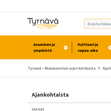
Siirry pääsisältöön (Paina Enter)
Asuminen ja
Kulttuuri ja
ympäristö
vapaa-aika
Tyrnävä – Mukavamman arjen kotikunta
Ajan
Ajankohtaista
Uutiset