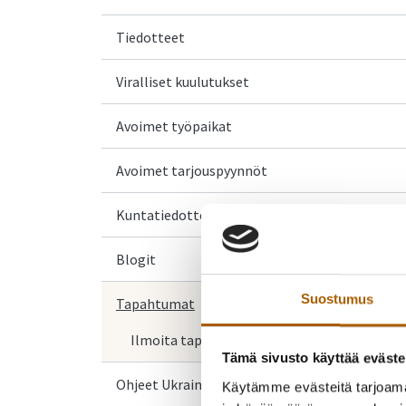
Tiedotteet
Viralliset kuulutukset
Avoimet työpaikat
Avoimet tarjouspyynnöt
Kuntatiedotteet
Blogit
Suostumus
Tapahtumat
Ilmoita tapahtuma
Tämä sivusto käyttää eväste
Ohjeet Ukrainasta saapuville
Käytämme evästeitä tarjoama