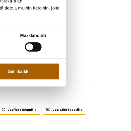
tiikka-alan
ietoja muihin tietoihin, joita
Markkinointi
Salli kaikki
Jaa WhatsAppilla
Jaa sähköpostilla