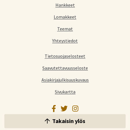
Hankkeet
Lomakkeet
Teemat
Yhteystiedot
Tietosuojaselosteet
Saavutettavuusseloste
Asiakirjajulkisuuskuvaus
Sivukartta
Facebook
Twitter
Instagram
Takaisin ylös