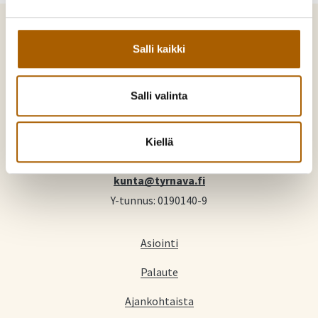
Salli kaikki
Salli valinta
Tyrnävä. Mukavamman arjen kotikunta
Kunnankuja 4, 91800 Tyrnävä
Kiellä
Puh:
08 558 71300
kunta@tyrnava.fi
Y-tunnus: 0190140-9
Asiointi
Palaute
Ajankohtaista