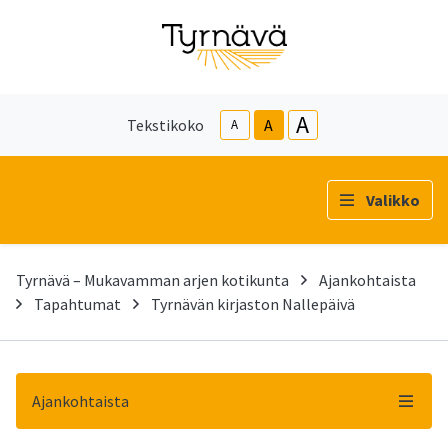
A
Tekstikoko
A
A
Valikko
Tyrnävä – Mukavamman arjen kotikunta
Ajankohtaista
Tapahtumat
Tyrnävän kirjaston Nallepäivä
Ajankohtaista