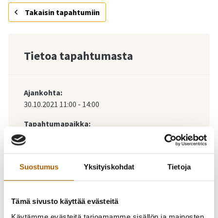
Takaisin tapahtumiin
Tietoa tapahtumasta
Ajankohta:
30.10.2021
11:00
-
14:00
Tapahtumapaikka:
Suostumus
Yksityiskohdat
Tietoja
-
30.10.2021
11:00
-
14:00
Tyrnävän kirjaston
Tämä sivusto käyttää evästeitä
Käytämme evästeitä tarjoamamme sisällön ja mainosten