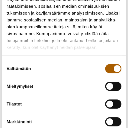
Nallepäivä
räätälöimiseen, sosiaalisen median ominaisuuksien
tukemiseen ja kävijämäärämme analysoimiseen. Lisäksi
jaamme sosiaalisen median, mainosalan ja analytiikka-
alan kumppaneillemme tietoja siitä, miten käytät
sivustoamme. Kumppanimme voivat yhdistää näitä
Takaisin tapahtumiin
tietoja muihin tietoihin, joita olet antanut heille tai joita on
kerätty, kun olet käyttänyt heidän palvelujaan.
Suostumuksen
Kutsu kaveri mukaan!
Välttämätön
valinta
Jaa Facebookissa
Jaa Twitterissä
Mieltymykset
Jaa WhatsAppilla
Jaa sähköpostilla
Tilastot
Markkinointi