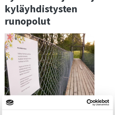
kyläyhdistysten
runopolut
Runo Markkuun luontopolulta, kuva: Marika Laurila