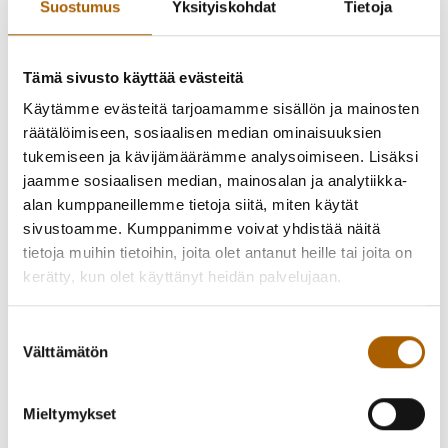
Suostumus
Yksityiskohdat
Tietoja
Tyrnävän kirjaston ja tyrnäväläisten kyläyhdistysten
Tämä sivusto käyttää evästeitä
yhteistyössä toteuttamat runopolut ovat kierrettävissä
Käytämme evästeitä tarjoamamme sisällön ja mainosten
heinäkuun ajan.
räätälöimiseen, sosiaalisen median ominaisuuksien
tukemiseen ja kävijämäärämme analysoimiseen. Lisäksi
Runopolkuja löytyy viideltä eri kylältä: Markkuun
jaamme sosiaalisen median, mainosalan ja analytiikka-
luontopolulta, Suutarinkylän kuntopolulta, Murrosta
alan kumppaneillemme tietoja siitä, miten käytät
Muinaisrannan ja Peuraniemen väliseltä metsäiseltä kevyen
sivustoamme. Kumppanimme voivat yhdistää näitä
liikenteen väylältä, Temmeksen kylältä leikkipuistosta
tietoja muihin tietoihin, joita olet antanut heille tai joita on
alikulun kautta kirkolle sekä kirkonkylän kuntoradalta joen
kerätty, kun olet käyttänyt heidän palvelujaan.
varresta.
Ajo-ohje Suutarinkylän kuntopolulle: Tyrnävältä tultaessa
Suostumuksen
Välttämätön
käänny Kylmäläntie 157 kohdalta oikeaan, aja noin 550 m ja
valinta
käänny oikeaan, jatka vielä 800 m, oikealla hirvikämppä,
jonka vierestä kuntorata lähtee.
Mieltymykset