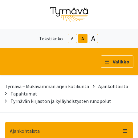
A
Tekstikoko
A
A
Valikko
Tyrnävä – Mukavamman arjen kotikunta
Ajankohtaista
Tapahtumat
Tyrnävän kirjaston ja kyläyhdistysten runopolut
Ajankohtaista