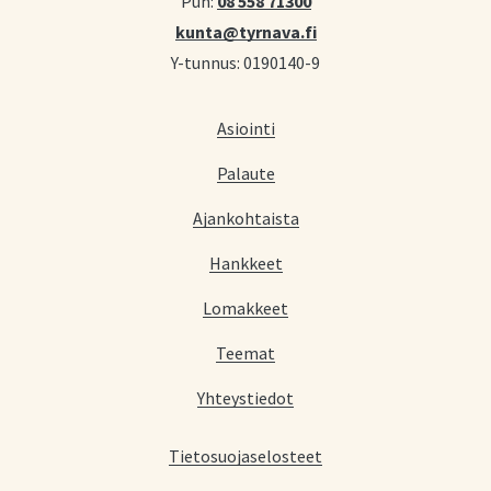
Puh:
08 558 71300
kunta@tyrnava.fi
Y-tunnus: 0190140-9
Asiointi
Palaute
Ajankohtaista
Hankkeet
Lomakkeet
Teemat
Yhteystiedot
Tietosuojaselosteet