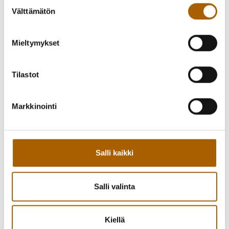
Suostumuksen
Välttämätön
valinta
Mieltymykset
Takaisin tapahtumiin
Tilastot
Markkinointi
Kutsu kaveri mukaan!
Jaa Facebookissa
Jaa Twitterissä
Salli kaikki
Jaa WhatsAppilla
Jaa sähköpostilla
Salli valinta
Kiellä