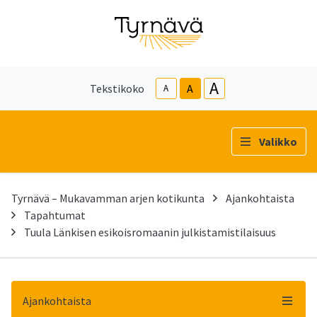
A
Tekstikoko
A
A
Valikko
Tyrnävä – Mukavamman arjen kotikunta
Ajankohtaista
Tapahtumat
Tuula Länkisen esikoisromaanin julkistamistilaisuus
Ajankohtaista