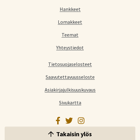
Hankkeet
Lomakkeet
Teemat
Yhteystiedot
Tietosuojaselosteet
Saavutettavuusseloste
Asiakirjajulkisuuskuvaus
Sivukartta
Facebook
Twitter
Instagram
Takaisin ylös