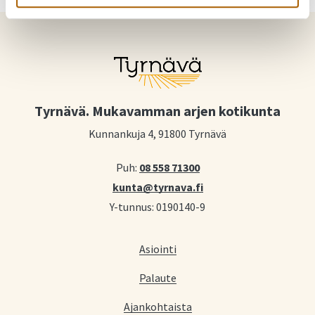
Tyrnävä. Mukavamman arjen kotikunta
Kunnankuja 4, 91800 Tyrnävä
Puh:
08 558 71300
kunta@tyrnava.fi
Y-tunnus: 0190140-9
Asiointi
Palaute
Ajankohtaista