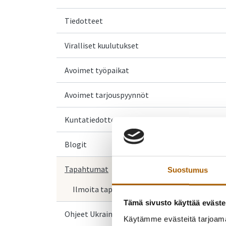
Tiedotteet
Viralliset kuulutukset
Avoimet työpaikat
Avoimet tarjouspyynnöt
Kuntatiedotteet
Blogit
Tapahtumat
Suostumus
Ilmoita tapahtuma
Tämä sivusto käyttää eväste
Ohjeet Ukrainasta saapuville
Käytämme evästeitä tarjoama