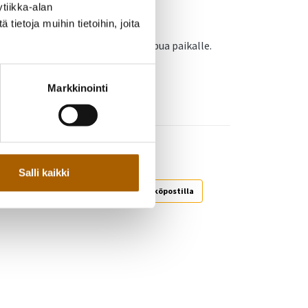
isätiedot:
tiikka-alan
ietoja muihin tietoihin, joita
. 040 546 6021. Voit myös vain saapua paikalle.
Markkinointi
Salli kaikki
Jaa WhatsAppilla
Jaa sähköpostilla