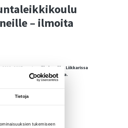
untaleikkikoulu
eille – ilmoita
2013–2017-syntyneille lapsille. Liikkarissa
taitoja sekä ryhmässä toimimista.
–18.30
Tietoja
12, 91800 Tyrnävä)
taa ilmaiseksi)
 ominaisuuksien tukemiseen