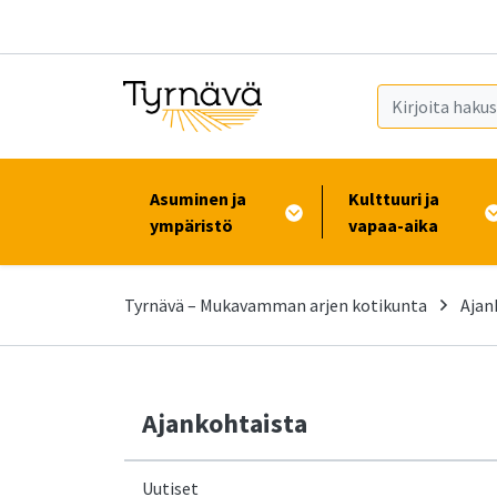
Siirry pääsisältöön (Paina Enter)
Asuminen ja
Kulttuuri ja
ympäristö
vapaa-aika
Tyrnävä – Mukavamman arjen kotikunta
Ajan
Ajankohtaista
Uutiset