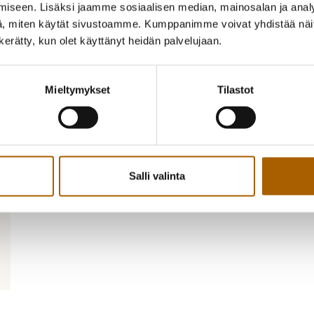
Ilmoittautuminen ja l
iseen. Lisäksi jaamme sosiaalisen median, mainosalan ja analy
, miten käytät sivustoamme. Kumppanimme voivat yhdistää näitä t
n kerätty, kun olet käyttänyt heidän palvelujaan.
Kysy lisää ja ilmoittaudu: Sarita Heikkinen, p
Mieltymykset
Tilastot
Takaisin tapahtumiin
Kutsu kaveri mukaan!
Salli valinta
Jaa Facebookissa
Jaa Twitterissä