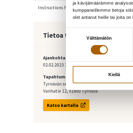
ja kävijämäärämme analysoim
Instructions for Ukrainian arrivals
kumppaneillemme tietoja siitä
olet antanut heille tai joita o
Suostumuksen
Tietoa tapahtumasta
Välttämätön
valinta
Ajankohta:
02.02.2023
17:30
-
18:30
Kiellä
Tapahtumapaikka:
Tyrnävän seurojentalo
Vanhatie 12, 91800 Tyrnävä
Katso kartalla