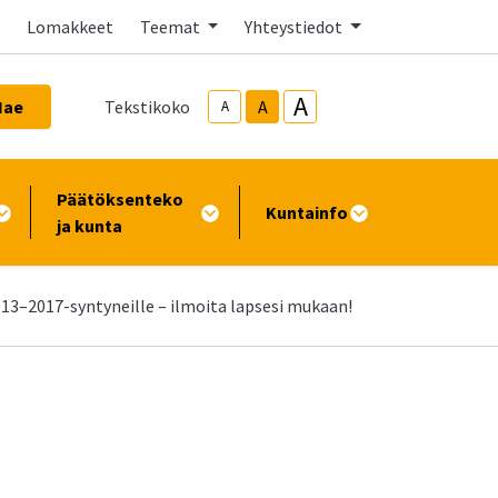
Lomakkeet
Teemat
Yhteystiedot
A
Hae
Tekstikoko
A
A
Päätöksenteko
Kuntainfo
ja kunta
13–2017-syntyneille – ilmoita lapsesi mukaan!