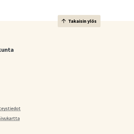
Takaisin ylös
kunta
teystiedot
Sivukartta