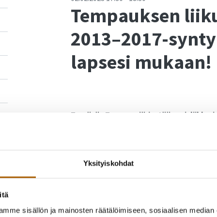
Tempauksen liik
2013–2017-syntyn
lapsesi mukaan!
Tyrnävän Tempaus järjestää pesisliikkarin 
harjoitellaan monipuolisesti eri liikunta
Aika:
19.1.2023 alkaen joka torstai klo 17.30
Yksityiskohdat
Paikka:
Tyrnävän seurojentalolla (Vanhatie 
Hinta:
30 euroa (19.1.–27.4., kaksi kokeiluker
itä
mme sisällön ja mainosten räätälöimiseen, sosiaalisen median