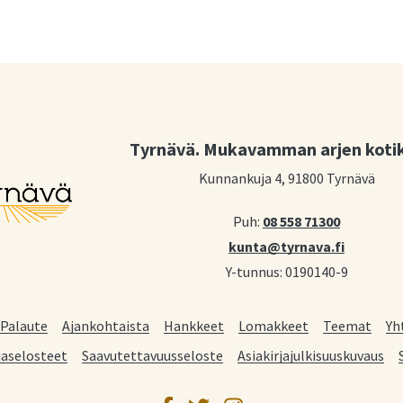
Tyrnävä. Mukavamman arjen koti
Kunnankuja 4, 91800 Tyrnävä
Puh:
08 558 71300
kunta@tyrnava.fi
Y-tunnus: 0190140-9
Palaute
Ajankohtaista
Hankkeet
Lomakkeet
Teemat
Yh
jaselosteet
Saavutettavuusseloste
Asiakirjajulkisuuskuvaus