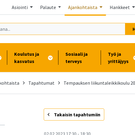
Asiointi
Palaute
Ajankohtaista
Hankkeet
Koulutus ja
Sosiaali ja
Työ ja
kasvatus
terveys
yrittäjyys
kohtaista
Tapahtumat
Tempauksen liikuntaleikkikoulu 20
-
Takaisin tapahtumiin
02.02.2023
17:30
-
18:30