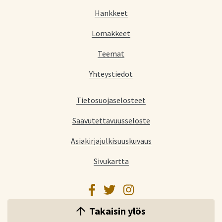
Hankkeet
Lomakkeet
Teemat
Yhteystiedot
Tietosuojaselosteet
Saavutettavuusseloste
Asiakirjajulkisuuskuvaus
Sivukartta
Facebook
Twitter
Instagram
Takaisin ylös