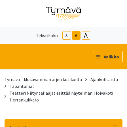
A
Tekstikoko
A
A
Valikko
Tyrnävä – Mukavamman arjen kotikunta
Ajankohtaista
Tapahtumat
Teatteri Niityntallaajat esittää näytelmän: Hoivakoti
Herrankukkaro