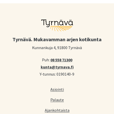
Tyrnävä. Mukavamman arjen kotikunta
Kunnankuja 4, 91800 Tyrnävä
Puh:
08 558 71300
kunta@tyrnava.fi
Y-tunnus: 0190140-9
Asiointi
Palaute
Ajankohtaista