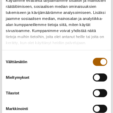
Käytämme evästeitä tarjoamamme sisällön ja mainosten
räätälöimiseen, sosiaalisen median ominaisuuksien
tukemiseen ja kävijämäärämme analysoimiseen. Lisäksi
jaamme sosiaalisen median, mainosalan ja analytiikka-
alan kumppaneillemme tietoja siitä, miten käytät
sivustoamme. Kumppanimme voivat yhdistää näitä
tietoja muihin tietoihin, joita olet antanut heille tai joita on
kerätty, kun olet käyttänyt heidän palvelujaan.
Suostumuksen
Välttämätön
valinta
Mieltymykset
Tilastot
Markkinointi