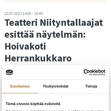
-
22.07.2023
14:00
-
16:00
Teatteri Niityntallaajat
esittää näytelmän:
Hoivakoti
Herrankukkaro
Teatteri Niityntallaajat esittää näytelmän:
Hoivakoti Herrankukkaro Temmeksen
Suostumus
Yksityiskohdat
Tietoja
Kotiseutumuseolla
Tämä sivusto käyttää evästeitä