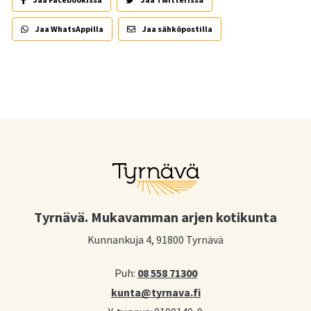
Jaa WhatsAppilla
Jaa sähköpostilla
Tyrnävä. Mukavamman arjen kotikunta
Kunnankuja 4, 91800 Tyrnävä
Puh:
08 558 71300
kunta@tyrnava.fi