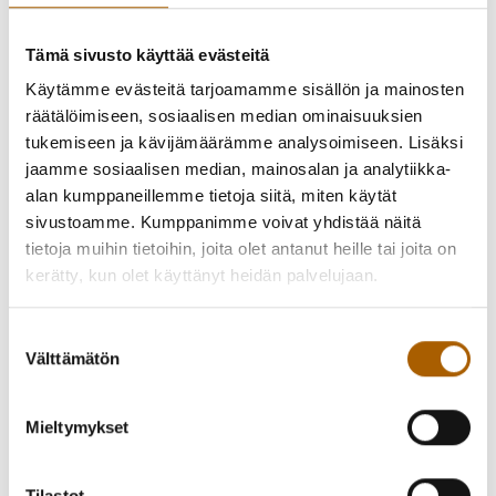
Tämä sivusto käyttää evästeitä
Käytämme evästeitä tarjoamamme sisällön ja mainosten
räätälöimiseen, sosiaalisen median ominaisuuksien
tukemiseen ja kävijämäärämme analysoimiseen. Lisäksi
jaamme sosiaalisen median, mainosalan ja analytiikka-
alan kumppaneillemme tietoja siitä, miten käytät
sivustoamme. Kumppanimme voivat yhdistää näitä
tietoja muihin tietoihin, joita olet antanut heille tai joita on
kerätty, kun olet käyttänyt heidän palvelujaan.
Suostumuksen
Välttämätön
valinta
Mieltymykset
Tailaamo ry:n ryhmätaidenäyttely Tyrnävän kunnan
näyttelytilassa 9.-30.7.2024!
Tilastot