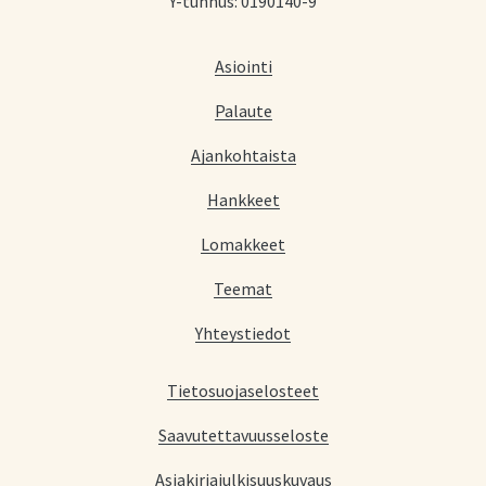
Y-tunnus: 0190140-9
Asiointi
Palaute
Ajankohtaista
Hankkeet
Lomakkeet
Teemat
Yhteystiedot
Tietosuojaselosteet
Saavutettavuusseloste
Asiakirjajulkisuuskuvaus