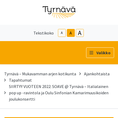
A
Tekstikoko
A
A
Valikko
Tyrnävä – Mukavamman arjen kotikunta
Ajankohtaista
Tapahtumat
SIIRTYY VUOTEEN 2022: SOAVE @ Tyrnävä – Italialainen
pop up -ravintola ja Oulu Sinfonian Kamarimuusikoiden
joulukonsertti