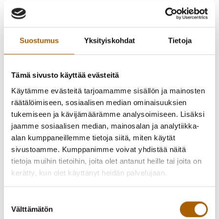
**Tyrnävän kunnan järjestämät sekä Tyrnävän kunnan
tiloissa järjestettävät joulunajan tapahtumat perutaan
koronatartuntojen ehkäisemiseksi alkaen Tyrnävän
Joulutorista lauantaina 11.12.2021.**
Suostumus
Yksityiskohdat
Tietoja
Italialainen pop up -ravintola SOAVE ja Oulu Sinfonian
Kamarimuusikoiden upea joulukonsertti tarjoilevat
Tämä sivusto käyttää evästeitä
unohtumattoman illan Tyrnävän tunnelmallisella Meijerialueella
Käytämme evästeitä tarjoamamme sisällön ja mainosten
19.12.2021. Tule nauttimaan italialaisista mauista ja kokemaan
räätälöimiseen, sosiaalisen median ominaisuuksien
joulun taikaa!
tukemiseen ja kävijämäärämme analysoimiseen. Lisäksi
jaamme sosiaalisen median, mainosalan ja analytiikka-
Tapahtuma Facebookissa:
alan kumppaneillemme tietoja siitä, miten käytät
👉
https://www.facebook.com/events/857118498330175/
sivustoamme. Kumppanimme voivat yhdistää näitä
tietoja muihin tietoihin, joita olet antanut heille tai joita on
Oulu Sinfonian Kamarimuusikoiden joulukonsertti
kerätty, kun olet käyttänyt heidän palvelujaan.
Myllykirjastossa (Meijerikatu 3, Tyrnävä) alkaa klo 18.
Konserttiin on vapaa pääsy!
Suostumuksen
Välttämätön
valinta