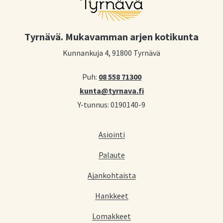
Tyrnävä. Mukavamman arjen kotikunta
Kunnankuja 4, 91800 Tyrnävä
Puh:
08 558 71300
kunta@tyrnava.fi
Y-tunnus: 0190140-9
Asiointi
Palaute
Ajankohtaista
Hankkeet
Lomakkeet