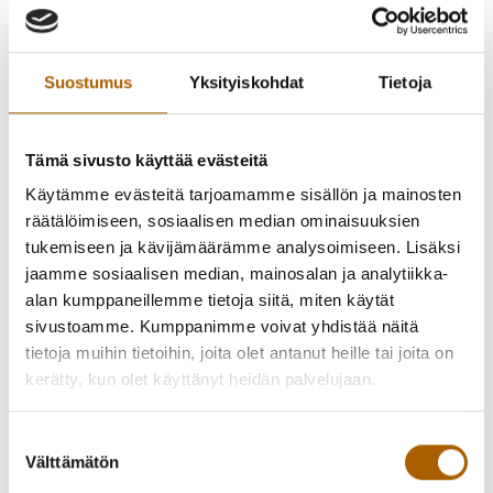
Suostumus
Yksityiskohdat
Tietoja
Tämä sivusto käyttää evästeitä
Kirsi Kunnas 100 -juhlavuoden näyttely pohjautuu
Kunnaksen rakastettuihin lastenrunoihin sekä Jani Ikosen
Käytämme evästeitä tarjoamamme sisällön ja mainosten
kuvituksiin WSOY:n runoantologiasta Haitulan Taikahattu
räätälöimiseen, sosiaalisen median ominaisuuksien
(2024).
tukemiseen ja kävijämäärämme analysoimiseen. Lisäksi
jaamme sosiaalisen median, mainosalan ja analytiikka-
Runo-olohuone on osa Kulttuurikeskus PiiPoon
alan kumppaneillemme tietoja siitä, miten käytät
koordinoimaa juhlavuoden Lasten runovallankumous -
sivustoamme. Kumppanimme voivat yhdistää näitä
hanketta. Runo-olohuone-näyttely toteutetaan
tietoja muihin tietoihin, joita olet antanut heille tai joita on
lastenkulttuurikeskuksissa, kirjastoissa, koululuokissa,
kerätty, kun olet käyttänyt heidän palvelujaan.
päiväkodeissa ja kulttuuritiloissa ympäri Suomen vuosina
2024–25.
Suostumuksen
Välttämätön
valinta
Toteutukset eri puolilla Suomea pohjautuvat