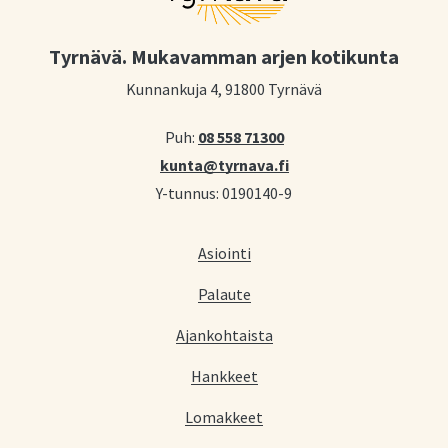
Tyrnävä. Mukavamman arjen kotikunta
Kunnankuja 4, 91800 Tyrnävä
Puh:
08 558 71300
kunta@tyrnava.fi
Y-tunnus: 0190140-9
Asiointi
Palaute
Ajankohtaista
Hankkeet
Lomakkeet